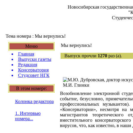
Новосибирская государственная
"К
Студенчес
Тема номера : Мы вернулись!
Мы вернулись!
Меню
Главная
Выпуск прочли
1270
раз (а).
Выпуски газеты
Редакция
Консерватория
Студсовет НГК
В этом номере:
Возобновление электронной студе
событие, безусловно, примечатель
Колонка редактора
профессиональных музыкантов)
«Консерватории», несмотря на 
1. Интервью
магистрантов теоретического 
номера...
вместительного консерваторског
вирусов, что, как известно, в на