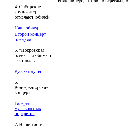
Итак, «вперед, к новым берегам», 
4. Сибирские
композиторы
отмечают юбилей
Наш юбиляр
Второй концерт
пленума
5. "Покровская
осень" – любимый
фестиваль
Русская душа
6.
Консерваторские
концерты
Галерея
музыкальных
портретов
7. Наши гости