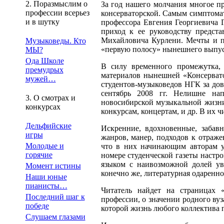
2. Поразмыслим о
За год нашего молчания многое пр
профессии всерьез
консерваторской. Самым симптома
и в шутку
профессора Евгения Георгиевича Г
приход к ее руководству предста
Михайловича Курлени. Мечты и пл
Музыковеды. Кто
«первую полосу» нынешнего выпус
МЫ?
Ода Школе
В силу временного промежутка, 
премудрых
материалов нынешней «Консервато
мужей…
студентов-музыковедов НГК за до
сентябрь 2008 гг. Нелишне на
3. О смотрах и
новосибирской музыкальной жизни,
конкурсах
конкурсам, концертам, и др. В их 
Дельфийские
Искренние, вдохновенные, забав
игры
жанров, манер, подходов к отраж
Молодые и
что в них начинающим авторам у
горячие
номере студенческой газеты настр
языком с наивозможной долей увле
Момент истины
конечно же, литературная одаренн
Наши юные
пианисты…
Читатель найдет на страницах 
Последний шаг к
профессии, о значении родного вуз
победе
которой жизнь любого коллектива
Слушаем глазами