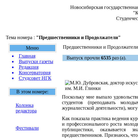
Новосибирская государственная
"К
Студенчес
Тема номера :
"Предшественники и Продолжатели"
Предшественники и Продолжател
Меню
Главная
Выпуск прочли
6535
раз (а).
Выпуски газеты
Редакция
Консерватория
Студсовет НГК
В этом номере:
Поскольку мне выпало удовольств
студентов (преподавать молод
Колонка
журналистской деятельности), мог
редактора
Как показала практика ведения ку
и профессионального роста молод
Фестивали
публицистики, оказывается 
предшественников. Признаюсь, что 