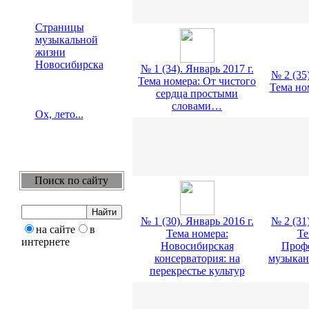
Страницы
музыкальной
жизни
Новосибирска
№ 1 (34). Январь 2017 г.
№ 2 (35)
Тема номера: От чистого
Тема но
сердца простыми
словами…
Ох, лето...
Поиск по сайту
№ 1 (30). Январь 2016 г.
№ 2 (31)
на сайте
в
Тема номера:
Те
интернете
Новосибирская
Проф
консерватория: на
музыкан
перекрестье культур