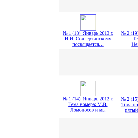
№ 1 (18). Январь 2013 г.
№ 2 (19)
И.И. Соллертинскому
Те
посвящается…
Не
№ 1 (14). Январь 2012 г.
№ 2 (15)
Тема номера: М.В.
Тема но
Ломоносов и мы
пятый