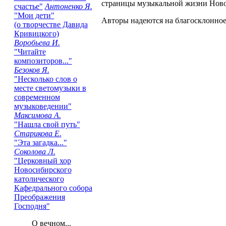
страницы музыкальной жизни Нов
счастье"
Антоненко Я.
"Мои дети"
Авторы надеются на благосклонное
(о творчестве Давида
Кривицкого)
Воробьева И.
"Читайте
композиторов..."
Безоков Я.
"Несколько слов о
месте светомузыки в
современном
музыковедении"
Максимова А.
"Нашла свой путь"
Старикова Е.
"Эта загадка..."
Соколова Л.
"Церковный хор
Новосибирского
католического
Кафедрального собора
Преображения
Господня"
О вечном...