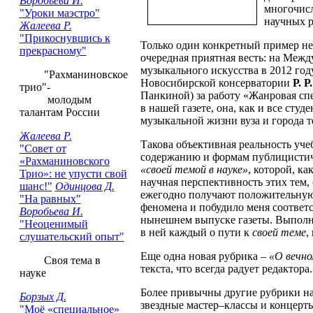
Воробьева И.
многочис
"Уроки маэстро"
научных 
Жалеева Р.
"Прикоснувшись к
Только один конкретный пример нед
прекрасному"
очередная приятная весть: на Межд
музыкального искусства в 2012 год
"Рахманиновское
Новосибирской консерватории
Р. 
трио"-
Панкиной) за работу «Жанровая сп
молодым
в нашей газете, она, как и все ст
талантам России
музыкальной жизни вуза и города т
Жалеева Р.
Такова объективная реальность уче
"Совет от
содержанию и формам публицистиче
«Рахманиновского
«своей темой в науке»
, которой, к
Трио»: не упусти свой
научная перспективность этих тем
шанс!"
Одинцова Д.
ежегодно получают положительную 
"На равных"
феномена и побудило меня соотве
Воробьева И.
нынешнем выпуске газеты. Выполня
"Неоценимый
в ней каждый о пути к
своей теме
,
слушательский опыт"
Еще одна новая рубрика –
«О вечн
Своя тема в
текста, что всегда радует редактора.
науке
Более привычны другие рубрики на
Борзых Д.
звездные мастер–классы и концерт
"Моё «специальное»