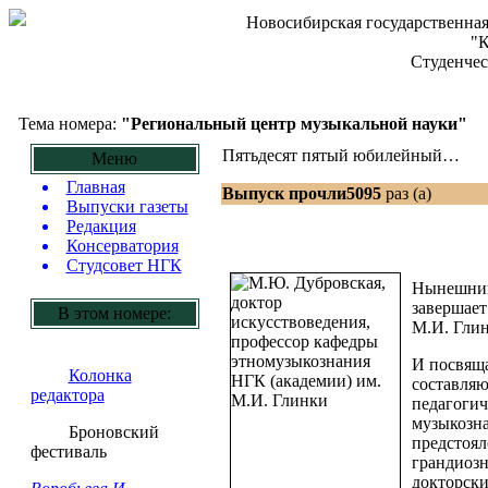
Новосибирская государственная
"К
Студенчес
Тема номера:
"Региональный центр музыкальной науки"
Пятьдесят пятый юбилейный…
Меню
Главная
Выпуск прочли5095
раз (а)
Выпуски газеты
Редакция
Консерватория
Студсовет НГК
Нынешний 
завершает
В этом номере:
М.И. Глин
И посвяща
Колонка
составляю
редактора
педагогич
музыкозна
Броновский
предстоял
фестиваль
грандиозн
докторски