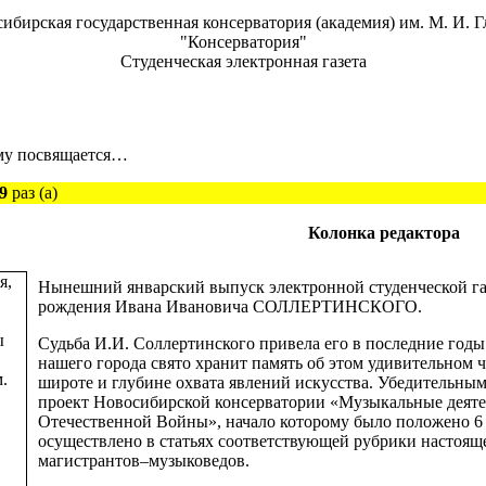
ибирская государственная консерватория (академия) им. М. И. 
"Консерватория"
Студенческая электронная газета
му посвящается…
9
раз (а)
Колонка редактора
Нынешний январский выпуск электронной студенческой га
рождения Ивана Ивановича СОЛЛЕРТИНСКОГО.
Судьба И.И. Соллертинского привела его в последние годы
нашего города свято хранит память об этом удивительном 
широте и глубине охвата явлений искусства. Убедительны
проект Новосибирской консерватории «Музыкальные деяте
Отечественной Войны», начало которому было положено 6 
осуществлено в статьях соответствующей рубрики настоящ
магистрантов–музыковедов.