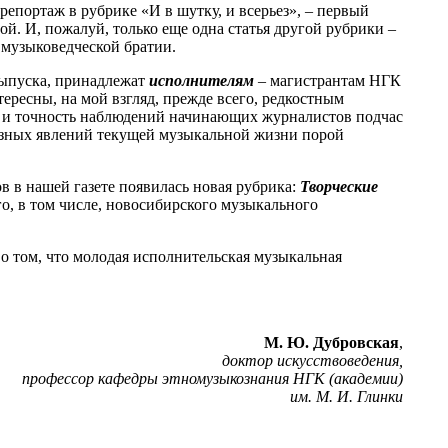
епортаж в рубрике «И в шутку, и всерьез», – первый
й. И, пожалуй, только еще одна статья другой рубрики –
музыковедческой братии.
выпуска, принадлежат
исполнителям
– магистрантам НГК
ресны, на мой взгляд, прежде всего, редкостным
 и точность наблюдений начинающих журналистов подчас
азных явлений текущей музыкальной жизни порой
в в нашей газете появилась новая рубрика:
Творческие
го, в том числе, новосибирского музыкального
о том, что молодая исполнительская музыкальная
М. Ю. Дубровская
,
доктор искусствоведения,
профессор кафедры этномузыкознания НГК (академии)
им. М. И. Глинки