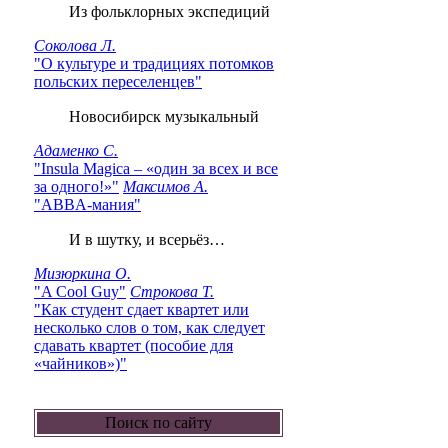
Из фольклорных экспедиций
Соколова Л.
"О культуре и традициях потомков
польских переселенцев"
Новосибирск музыкальный
Адаменко С.
"Insula Magica – «один за всех и все
за одного!»"
Максимов А.
"ABBA-мания"
И в шутку, и всерьёз…
Мизюркина О.
"A Cool Guy"
Строкова Т.
"Как студент сдает квартет или
несколько слов о том, как следует
сдавать квартет (пособие для
«чайников»)"
Поиск по сайту