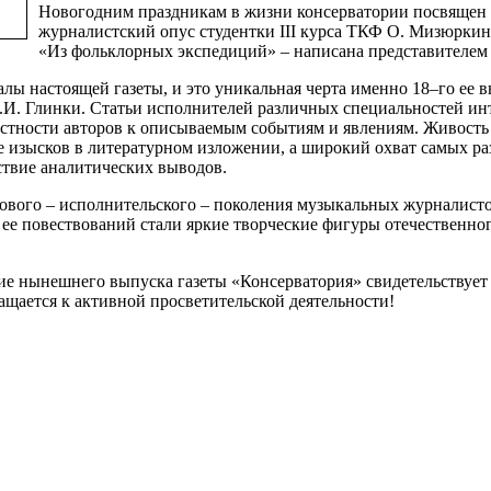
Новогодним праздникам в жизни консерватории посвящен р
журналистский опус студентки III курса ТКФ О. Мизюркино
«Из фольклорных экспедиций» – написана представителем 
лы настоящей газеты, и это уникальная черта именно 18–го ее 
И. Глинки. Статьи исполнителей различных специальностей инте
тности авторов к описываемым событиям и явлениям. Живость
е изысков в литературном изложении, а широкий охват самых р
ствие аналитических выводов.
ового – исполнительского – поколения музыкальных журналисто
 ее повествований стали яркие творческие фигуры отечественно
ие нынешнего выпуска газеты «Консерватория» свидетельствует 
щается к активной просветительской деятельности!