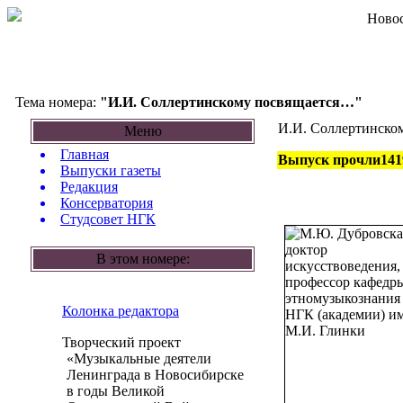
Новос
Тема номера:
"И.И. Соллертинскому посвящается…"
И.И. Соллертинско
Меню
Главная
Выпуск прочли141
Выпуски газеты
Редакция
Консерватория
Студсовет НГК
В этом номере:
Колонка редактора
Творческий проект
«Музыкальные деятели
Ленинграда в Новосибирске
в годы Великой