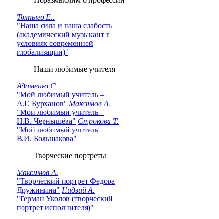
Поразмыслим о профессии
Толпыго Е..
"Наша сила и наша слабость
(академический музыкант в
условиях современной
глобализации)"
Наши любимые учителя
Адаменко С.
"Мой любимый учитель –
А.Г. Бурханов"
Максимов А.
"Мой любимый учитель –
Н.В. Чернышёва"
Строкова Т.
"Мой любимый учитель –
В.И. Большакова"
Творческие портреты
Максимов А.
"Творческий портрет Федора
Дружинина"
Нидзий А.
"Герман Уколов (творческий
портрет исполнителя)"