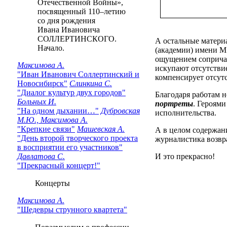
Отечественной Войны»,
посвященный 110–летию
со дня рождения
Ивана Ивановича
СОЛЛЕРТИНСКОГО.
А остальные материа
Начало.
(академии) имени М.
ощущением сопричас
Максимова А.
искупают отсутстви
"Иван Иванович Соллертинский и
компенсирует отсут
Новосибирск"
Слинкина С.
"Диалог культур двух городов"
Благодаря работам н
Больных И.
портреты
. Героями
"На одном дыхании…"
Дубровская
исполнительства.
М.Ю., Максимова А.
"Крепкие связи"
Машевская А.
А в целом содержан
"День второй творческого проекта
журналистика возвра
в восприятии его участников"
Давлатова С.
И это прекрасно!
"Прекрасный концерт!"
Концерты
Максимова А.
"Шедевры струнного квартета"