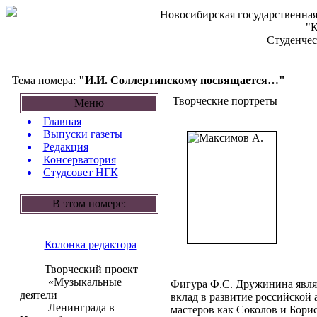
Новосибирская государственная
"К
Студенчес
Тема номера:
"И.И. Соллертинскому посвящается…"
Творческие портреты
Меню
Главная
Выпуски газеты
Редакция
Консерватория
Студсовет НГК
В этом номере:
Колонка редактора
Творческий проект
«Музыкальные
Фигура Ф.C. Дружинина являе
деятели
вклад в развитие российской
Ленинграда в
мастеров как Соколов и Бори