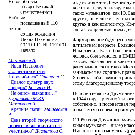
Новосибирске
отдаем должное Дружинину не
в годы Великой
воспитал целую плеяду талан
Отечественной
таких музыкантов, как Ю. Баш
Войны»,
других, не менее известных 
посвященный 110–
кругах и как композитор. Из-
летию
альта с сопровождением друг
со дня рождения
Ивана Ивановича
Формирование будущего худож
СОЛЛЕРТИНСКОГО.
пятилетнем возрасте. Большо
Начало.
Николаевич. Как и большинст
человек был зачислен в ЦМШ 
Максимова А.
мамой, работавшей в концертн
"Иван Иванович
ранеными в госпиталях Моск
Соллертинский и
заниматься на скрипке, правда
Новосибирск"
Слинкина С.
Я очень любил звуки скрипки
"Диалог культур двух
этому благороднейшему творе
городов"
Больных И.
"На одном дыхании…"
Исполнительство Дружинина ка
Дубровская М.Ю.,
в 1944 году. Причиной такого
Максимова А.
собственно, и посоветовал п
"Крепкие связи"
Машевская
отзывается о своем первом у
А.
С 1950 года Дружинин учится
"День второй творческого
юный музыкант – лидер класс
проекта в восприятии его
Именно с этого момента Дру
участников"
Давлатова С.