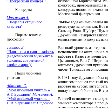
основанной Борисовским. Вп
"Прекрасный концерт!"
конкурсах, проводившихся в 1
Концерты
конкурсах положил начало ин
Московской филармонии.
Максимова А.
"Шедевры струнного
70-80-е года ознаменованы и
квартета"
репертуар исполнителя. Вот не
Стамиц, Ролл, Шуберт, Шуман
Поразмыслим о
Дружинина «выкристаллизовыв
профессии
единственным, к кому музыка
Толпыго Е..
Высокий уровень мастерства 
"Наша сила и наша слабость
исполнении на альте, но и в 
(академический музыкант в
работал в Квартете имени Бет
условиях современной
Цыгановым, В. и С. Ширински
глобализации)"
ансамбля Дружинин принимал
числе, Тринадцатого, посвящ
Наши любимые
учителя
В 1981 году Дружинин был пр
аншлагом прошел сольный кон
Адаменко С.
работал на курсах интерпрет
"Мой любимый учитель –
ввиду тяжелой болезни. В эт
А.Г. Бурханов"
Максимов А.
"Мой любимый учитель –
В своей исполнительской дея
Н.В. Чернышёва"
Строкова
замысел композитора в проце
Т.
эстетических воззрений и вз