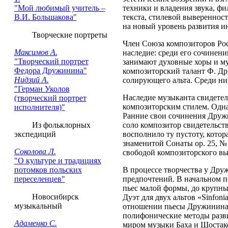
"Мой любимый учитель –
техники и владения звука, ф
В.И. Большакова"
текста, стилевой вывереннос
на новый уровень развития и
Творческие портреты
Член Союза композиторов Рос
Максимов А.
наследие: среди его сочинени
"Творческий портрет
занимают духовные хоры и му
Федора Дружинина"
композиторский талант Ф. Др
Нидзий А.
солирующего альта. Среди ни
"Герман Уколов
Наследие музыканта свидетел
(творческий портрет
композиторским стилем. Одна
исполнителя)"
Ранние свои сочинения Дружи
Из фольклорных
соло композитор свидетельств
экспедиций
восполнило ту пустоту, котор
знаменитой Сонаты ор. 25, № 
Соколова Л.
свободой композиторского вы
"О культуре и традициях
потомков польских
В процессе творчества у Дру
переселенцев"
предпочтений. В начальном п
пьес малой формы, до крупн
Новосибирск
Дуэт для двух альтов «Sinfoni
музыкальный
отношении пьесы Дружинина 
полифонические методы разв
Адаменко С.
миром музыки Баха и Шостако