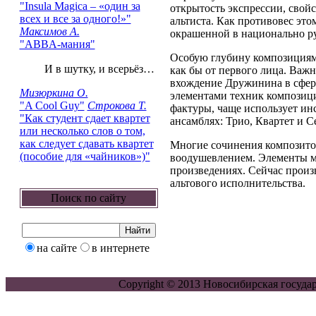
"Insula Magica – «один за
открытость экспрессии, сво
всех и все за одного!»"
альтиста. Как противовес это
Максимов А.
окрашенной в национально ру
"ABBA-мания"
Особую глубину композициям 
И в шутку, и всерьёз…
как бы от первого лица. Важ
вхождение Дружинина в сфер
Мизюркина О.
элементами техник композици
"A Cool Guy"
Строкова Т.
фактуры, чаще использует ин
"Как студент сдает квартет
ансамблях: Трио, Квартет и С
или несколько слов о том,
как следует сдавать квартет
Многие сочинения композито
(пособие для «чайников»)"
воодушевлением. Элементы м
произведениях. Сейчас прои
альтового исполнительства.
Поиск по сайту
на сайте
в интернете
Copyright © 2013 Новосибирская госуда