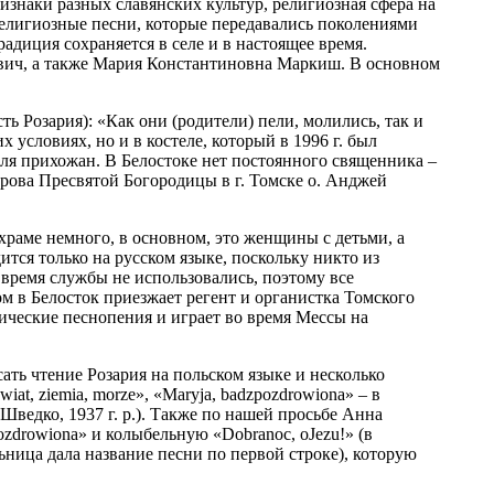
ризнаки разных славянских культур, религиозная сфера на
религиозные песни, которые передавались поколениями
адиция сохраняется в селе и в настоящее время.
вич, а также Мария Константиновна Маркиш. В основном
сть Розария): «Как они (родители) пели, молились, так и
 условиях, но и в костеле, который в 1996 г. был
 для прихожан. В Белостоке нет постоянного священника –
рова Пресвятой Богородицы в г. Томске о. Анджей
храме немного, в основном, это женщины с детьми, а
тся только на русском языке, поскольку никто из
время службы не использовались, поэтому все
м в Белосток приезжает регент и органистка Томского
ические песнопения и играет во время Мессы на
сать чтение Розария на польском языке и несколько
at, ziemia, morze», «Maryja, badzpozdrowiona» – в
ведко, 1937 г. р.). Также по нашей просьбе Анна
ozdrowiona» и колыбельную «Dobranoc, oJezu!» (в
ьница дала название песни по первой строке), которую