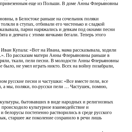
, привезенным еще из Польши. В доме Анны Флерьяновны
новны, в Белостоке раньше на сочельник поляки
 толкли в ступах, отбивали его чистенько и сладкой
ассказывала, парни наряжались и девкам под окнами песни
ята и девчата с этими яичками бегали. Теперь этого
Иван Купала: «Вот на Ивана, мама рассказывала, ходили
о…». По рассказам матери Анны Флерьяновны раньше в
пряли, ткали, пели песни. В молодости Анны Флерьяновны
 было, не умел играть никто. Всех на войну позабрали,
ом русские песни и частушки: «Все вместе пели, все
ки, а мы, поляки, по-русски пели … Частушек, помню,
й культуры, бытовавших в виде народных и религиозных
 происходило культурное взаимодействие и
 и белорусы постепенно растворились в среде русского
зык, старшее же поколение сохранило в речи лишь