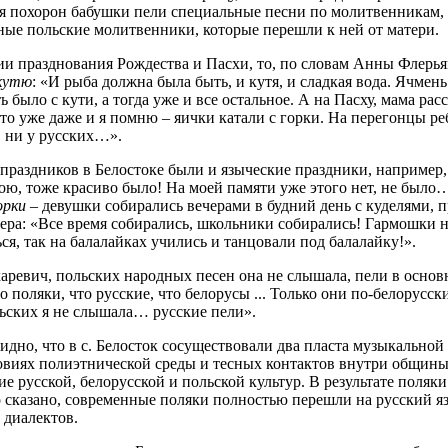
мя похорон бабушки пели специальные песни по молитвенникам
ные польские молитвенники, которые перешли к ней от матери.
ии празднования Рождества и Пасхи, то, по словам Анны Флерья
кутю
: «И рыба должна была быть, и кутя, и сладкая вода. Ячмень
ь было с кути, а тогда уже и все остальное. А на Пасху, мама р
о уже даже и я помню – яички катали с горки. На перегонцы реб
с, ни у русских…».
раздников в Белостоке были и языческие праздники, например, 
кою, тоже красиво было! На моей памяти уже этого нет, не был
орки
– девушки собирались вечерами в будний день с куделями, 
ера: «Все время собирались, школьники собирались! Гармошки не
ься, так на балалайках учились и танцовали под балалайку!».
аревич, польских народных песен она не слышала, пели в основн
о поляки, что русские, что белорусы ... Только они по-белорусс
ьских я не слышала… русские пели».
идно, что в с. Белосток сосуществовали два пласта музыкально
ловиях полиэтнической среды и тесных контактов внутри общины
 русской, белорусской и польской культур. В результате поляки
 сказано, современные поляки полностью перешли на русский я
 диалектов.