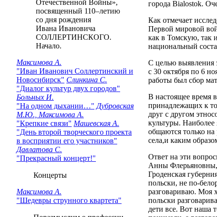
Отечественной Войны»,
города Bialostok. О
посвященный 110–летию
со дня рождения
Как отмечает исслед
Ивана Ивановича
Первой мировой вой
СОЛЛЕРТИНСКОГО.
как в Томскую, так 
Начало.
национальный состав
Максимова А.
С целью выявления э
"Иван Иванович Соллертинский и
с 30 октября по 6 н
Новосибирск"
Слинкина С.
работы был сбор мат
"Диалог культур двух городов"
В настоящее время в
Больных И.
принадлежащих к то
"На одном дыхании…"
Дубровская
друг с другом этнос
М.Ю., Максимова А.
культуры. Наиболее 
"Крепкие связи"
Машевская А.
общаются только на 
"День второй творческого проекта
села,и каким образо
в восприятии его участников"
Давлатова С.
Ответ на эти вопрос
"Прекрасный концерт!"
Анны Флерьяновны, о
Гроденская губерния
Концерты
польски, не по-бело
Максимова А.
разговариваю. Моя х
"Шедевры струнного квартета"
польски разговарива
дети все. Вот наша 