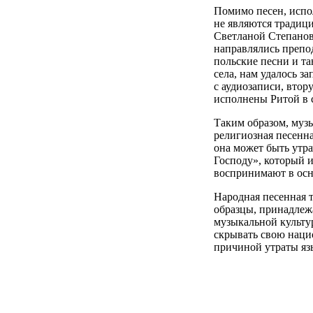
Помимо песен, испо
не являются традици
Светланой Степановн
направлялись препод
польские песни и та
села, нам удалось з
с аудиозаписи, втор
исполнены Ритой в 
Таким образом, музы
религиозная песенна
она может быть утра
Господу», который 
воспринимают в осн
Народная песенная 
образцы, принадлеж
музыкальной культур
скрывать свою нацио
причиной утраты язы