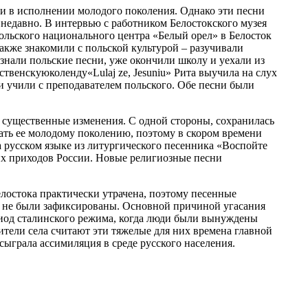
и в исполнении молодого поколения. Однако эти песни
 недавно. В интервью с работником Белостокского музея
ольского национального центра «Белый орел» в Белосток
также знакомили с польской культурой – разучивали
 знали польские песни, уже окончили школу и уехали из
ественскуюколенду«Lulaj ze, Jesuniu» Рита выучила на слух
ти учили с преподавателем польского. Обе песни были
и существенные изменения. С одной стороны, сохранилась
ать ее молодому поколению, поэтому в скором времени
 русском языке из литургического песенника «Воспойте
их приходов России. Новые религиозные песни
лостока практически утрачена, поэтому песенные
и не были зафиксированы. Основной причиной угасания
ериод сталинского режима, когда люди были вынуждены
ители села считают эти тяжелые для них времена главной
сыграла ассимиляция в среде русского населения.