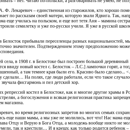
ивать – нет. Читаю по-польски, а разговаривать не умею, не полу
А. Ф. Лекаревич – единственная из старожилов, кто хорошо пом
ает по рассказам своей матери, которую звали Ядвига. Так, напр
ма еще училась на польском, и еще вот тетя Аня – мамина сестра
строили семилетку и уже по-русски учили. Я уже в русской школ
о в Белосток прибывали переселенцы разных национальностей, м
аточно значителен. Подтверждением этому предположению может
исповедания.
й села, в 1908 г. в Белостоке был построен большой деревянный
тся ввиду новый костел с. Белосток – Л.С.] лампочки горят, а то
ашенный, а там темнее края были его. Красиво было сделано...
 сделали… На полях, где люди работали, если что такое случало
звучала фисгармонь и пел детский хор.
х репрессий костел в Белостоке, как и многие другие храмы в Ро
стрелян, а богослужения и всякая религиозная практика запрещ
ем магазина.
ревич, во время религиозных запретов во многих семьях сохран
ь еще наши мамы, а мы уже не молились, вот что! Нас мама еще
ава Отцу и Верую в Бога Отца, а молодежь вообще никто не мол
умели, так и крестили… И я крещу, как только родится ребенок 