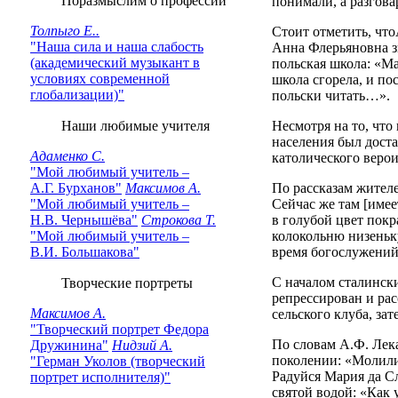
Поразмыслим о профессии
понимали, а разговар
Толпыго Е..
Стоит отметить, что
"Наша сила и наша слабость
Анна Флерьяновна зн
(академический музыкант в
польская школа: «Ма
условиях современной
школа сгорела, и по
глобализации)"
польски читать…».
Наши любимые учителя
Несмотря на то, чт
населения был дост
Адаменко С.
католического веро
"Мой любимый учитель –
А.Г. Бурханов"
Максимов А.
По рассказам жителе
"Мой любимый учитель –
Сейчас же там [имее
Н.В. Чернышёва"
Строкова Т.
в голубой цвет покр
"Мой любимый учитель –
колокольню низеньку
В.И. Большакова"
время богослужений 
С началом сталински
Творческие портреты
репрессирован и рас
Максимов А.
сельского клуба, зат
"Творческий портрет Федора
По словам А.Ф. Лека
Дружинина"
Нидзий А.
поколении: «Молилис
"Герман Уколов (творческий
Радуйся Мария да Сл
портрет исполнителя)"
святой водой: «Как 