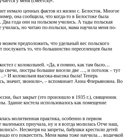
чается у меня (смеется)».
нит немало ценных фактов из жизни с. Белосток. Многое
имер, она сообщила, что когда-то в Белостоке была
. Два года они на польском учились. А тады польская
е училась, но читаю по-польски, мама научила меня по-
ы можем предположить, что удельный вес польского
 послужить то, что большинство переселенцев были
 костел с колокольней. «Да, я помню, как там было…
гда свечи, люстры большие висели две …, и потолок – тут
 <…> И колокольня высока-высока была! Теперь
сь, значит, звонили», – вспоминает Анна Флерьяновна. Во
ссии, был закрыт (это произошло в 1935 г.), священник
ены. Здание костела использовалось как помещение
ялась молитвенная практика, особенно в первом
 маленьких приучала, ну и я всегда молилась Отче наш,
ились!». Несмотря на запреты, бабушки крестили детей
– надо его покрестить. Меня мама тоже научила… водичкой