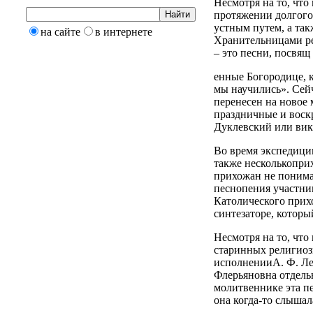
Несмотря на то, что
протяжении долгого
устным путем, а так
на сайте
в интернете
Хранительницами ре
– это песни, посвящ
енные Богородице, 
мы научились». Сейч
перенесен на новое 
праздничные и воск
Дуклевский или вик
Во время экспедиции
также несколькоприх
прихожан не понима
песнопения участник
Католического прих
синтезаторе, которы
Несмотря на то, что
старинных религиозны
исполненииА. Ф. Лек
Флерьяновна отдельн
молитвеннике эта пе
она когда-то слышал