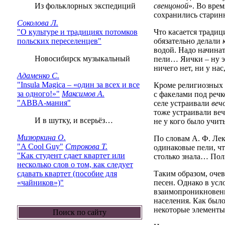
Из фольклорных экспедиций
свенцоной
». Во вре
сохранились старин
Соколова Л.
"О культуре и традициях потомков
Что касается традиц
польских переселенцев"
обязательно делали
водой. Надо начинат
Новосибирск музыкальный
пели… Яички – ну эт
ничего нет, ни у на
Адаменко С.
"Insula Magica – «один за всех и все
Кроме религиозных п
за одного!»"
Максимов А.
с факелами под реч
"ABBA-мания"
селе устраивали
веч
тоже устраивали веч
И в шутку, и всерьёз…
не у кого было учит
Мизюркина О.
По словам А. Ф. Лек
"A Cool Guy"
Строкова Т.
одинаковые пели, чт
"Как студент сдает квартет или
столько знала… Пол
несколько слов о том, как следует
сдавать квартет (пособие для
Таким образом, очев
«чайников»)"
песен. Однако в ус
взаимопроникновение
населения. Как было
некоторые элементы
Поиск по сайту