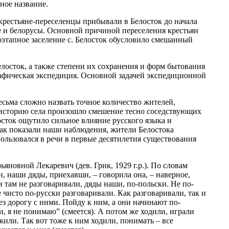
ное название.
крестьяне-переселенцы прибывали в Белосток до начала
 и белорусы. Основной причиной переселения крестьян
оэтапное заселение с. Белосток обусловило смешанный
лосток, а также степени их сохранения и форм бытования
графическая экспедиция. Основной задачей экспедиционной
есьма сложно назвать точное количество жителей,
 историю села произошло смешение тесно соседствующих
лосток ощутило сильное влияние русского языка и
Как показали наши наблюдения, жители Белостока
пользовался в речи в первые десятилетия существования
новной Лекаревич (дев. Грик, 1929 г.р.). По словам
, наши дяды, приехавши, – говорила она, – наверное,
 там не разговаривали, дяды наши, по-польски. Не по-
 чисто по-русски разговаривали. Как разговаривали, так и
ез дорогу с ними. Пойду к ним, а они начинают по-
и, я не понимаю” (смеется). А потом же ходили, играли
жили. Так вот тоже к ним ходили, понимать – все