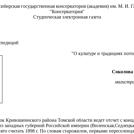
ибирская государственная консерватория (академия) им. М. И. 
"Консерватория"
Студенческая электронная газета
спедиций
"О культуре и традициях пот
Соколова
магистр
ок Кривошеинского района Томской области ведет отсчет с кон
из западных губерний Российской империи (Виленская,Седлецкая
ято считать 1898 г. По словам старожилов, первыми переселенц