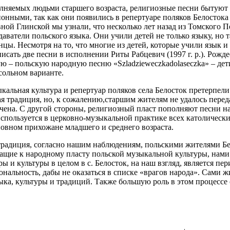
лняемых людьми старшего возраста, религиозные песни бытуют 
онными, так как они появились в репертуаре поляков Белостока
ой Глинской мы узнали, что несколько лет назад из Томского П
аватели польского языка. Они учили детей не только языку, но 
нцы. Несмотря на то, что многие из детей, которые учили язык и
аписать две песни в исполнении Риты Рабцевич (1997 г. р.). Рожд
ую – польскую народную песню «Szladzieweczkadolaseczka» – де
сольном варианте.
кальная культура и репертуар поляков села Белосток претерпел
я традиция, но, к сожалению,старшим жителям не удалось перед
чена. С другой стороны, религиозный пласт пополняют песни на
используется в церковно-музыкальной практике всех католическ
овном прихожане младшего и среднего возраста.
традиция, согласно нашим наблюдениям, польскими жителями Бе
ащие к народному пласту польской музыкальной культуры, нам
ы и культуры в целом в с. Белосток, на наш взгляд, является п
нальность, дабы не оказаться в списке «врагов народа». Сами ж
ка, культуры и традиций. Также большую роль в этом процессе 