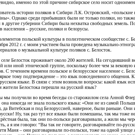
чевидно, именно по этой причине сибирское село носит одноимен
ователь истории поляков в Сибири Л.К. Островский, «польские 
ны». Однако среди прибывших были не только поляки, но также
и в другие губернии Сибири была нехватка свободных земель. П
 населения – русские, поляки и белорусы.
лементов польской культуры в полиэтническом сообществе с. Бе
оября 2012 г. с моим участием была проведена музыкально-этно
ериалов о музыкальной культуре поляков с. Белосток.
 селе Белосток проживает около 200 жителей. На сегодняшний в
й или иной этнической группе, поскольку более чем за вековую
ов. С течением времени польское и белорусское население с. Бе
яркое тому подтверждение – это язык повседневного общения. 
русском языке. В связи с этим возникли вопросы: какой язык ис
м жители Белостока перешли на русский язык?
ы мы получили во время беседы со старожилом села Анной Флерья
на никогда не знала польского языка: «Они не из самой Польши
, да Витебская и под Белоруссией, наверное, были раньше. Они и
русски! Ну, так раз тут все языки были помешаны, так мы тоже не
рёстная была, так они по-польски разговаривали, а жили мы чер
ть, а я им говорю: “Вы так не говорите, разговаривайте по-русск
тетя Маня – они разговаривали по-польски, тоже на одной улице 