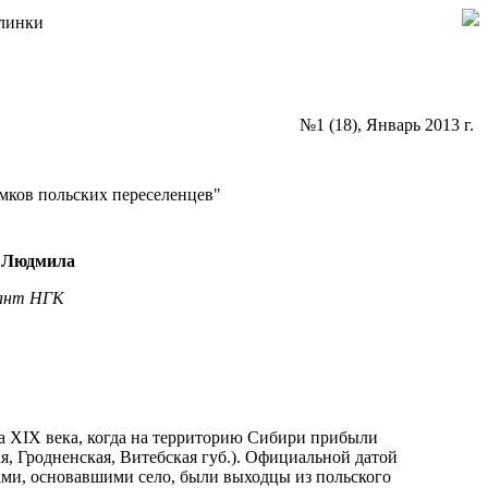
Глинки
№1 (18), Январь 2013 г.
омков польских переселенцев"
 Людмила
ант НГК
ца XIX века, когда на территорию Сибири прибыли
, Гродненская, Витебская губ.). Официальной датой
ами, основавшими село, были выходцы из польского