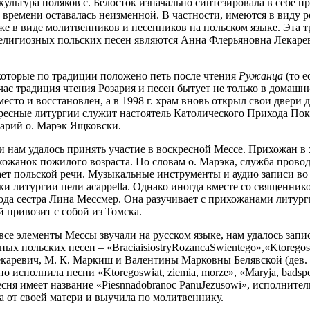
 культура поляков с. Белосток изначально синтезировала в себе п
 времени оставалась неизменной. В частности, имеются в виду 
же в виде молитвенников и песенников на польском языке. Эта тр
лигиозных польских песен являются Анна Флерьяновна Лекаре
которые по традиции положено петь после чтения
Ружанца
(то е
ас традиция чтения Розария и песен бытует не только в домашних
место и восстановлен, а в 1998 г. храм вновь открыл свои двери
ресные литургии служит настоятель Католического Прихода Пок
арий о. Марэк Ящковски.
 нам удалось принять участие в воскресной Мессе. Прихожан в 
ожанок пожилого возраста. По словам о. Марэка, служба проводи
ет польской речи. Музыкальные инструменты и аудио записи во 
и литургии пели acappella. Однако иногда вместе со священнико
ода сестра Лина Мессмер. Она разучивает с прихожанами литург
й привозит с собой из Томска.
 все элементы Мессы звучали на русском языке, нам удалось запи
х польских песен – «BraciaisiostryRozancaSwientego»,«Ktoregoswi
аревич, М. К. Маркиш и Валентины Марковны Белявской (дев. Ш
о исполнила песни «Ktoregoswiat, ziemia, morze», «Maryja, badsp
сня имеет название «Piesnnadobranoc PanuJezusowi», исполнител
а от своей матери и выучила по молитвеннику.