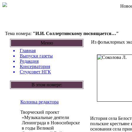
Новос
Тема номера:
"И.И. Соллертинскому посвящается…"
Из фольклорных эк
Меню
Главная
Выпуски газеты
Редакция
Консерватория
Студсовет НГК
В этом номере:
Колонка редактора
Творческий проект
«Музыкальные деятели
История села Белост
Ленинграда в Новосибирске
польские крестьяне 
в годы Великой
основания села прин