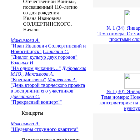
Отечественной Войны»,
посвященный 110–летию
со дня рождения
Ивана Ивановича
СОЛЛЕРТИНСКОГО.
№ 1 (34). Январ
Начало.
Тема номера: От чи
простыми сл
Максимова А.
"Иван Иванович Соллертинский и
Новосибирск"
Слинкина С.
"Диалог культур двух городов"
Больных И.
"На одном дыхании…"
Дубровская
М.Ю., Максимова А.
"Крепкие связи"
Машевская А.
"День второй творческого проекта
в восприятии его участников"
№ 1 (30). Январ
Давлатова С.
Тема номера: Нов
"Прекрасный концерт!"
консерватория: на 
культу
Концерты
Максимова А.
"Шедевры струнного квартета"