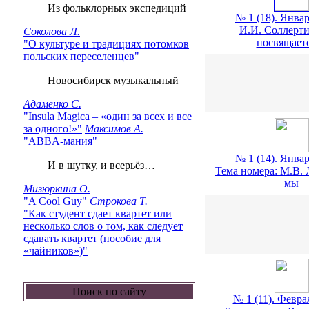
Из фольклорных экспедиций
№ 1 (18). Январ
И.И. Соллерт
Соколова Л.
посвящает
"О культуре и традициях потомков
польских переселенцев"
Новосибирск музыкальный
Адаменко С.
"Insula Magica – «один за всех и все
за одного!»"
Максимов А.
"ABBA-мания"
№ 1 (14). Январ
И в шутку, и всерьёз…
Тема номера: М.В.
мы
Мизюркина О.
"A Cool Guy"
Строкова Т.
"Как студент сдает квартет или
несколько слов о том, как следует
сдавать квартет (пособие для
«чайников»)"
Поиск по сайту
№ 1 (11). Феврал