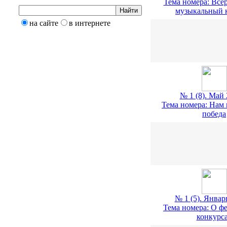
Тема номера: Все
музыкальный 
на сайте
в интернете
№ 1 (8). Май 
Тема номера: Нам
победа
№ 1 (5). Январь
Тема номера: О ф
конкурс