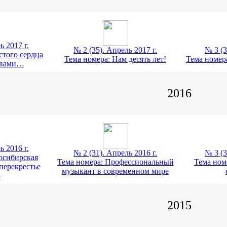
ь 2017 г.
№ 2 (35). Апрель 2017 г.
№ 3 (3
стого сердца
Тема номера: Нам десять лет!
Тема номер
овами…
2016
ь 2016 г.
№ 2 (31). Апрель 2016 г.
№ 3 (3
осибирская
Тема номера: Профессиональный
Тема ном
перекрестье
музыкант в современном мире
р
2015