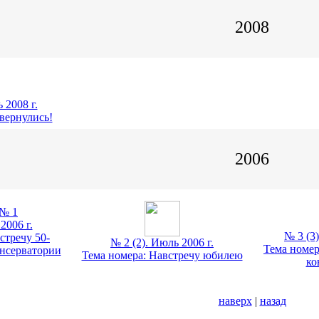
2008
 2008 г.
вернулись!
2006
2006 г.
№ 3 (3)
стречу 50-
№ 2 (2). Июль 2006 г.
Тема номер
нсерватории
Тема номера: Навстречу юбилею
ко
наверх
|
назад