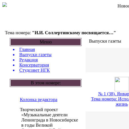
Новос
Тема номера:
"И.И. Соллертинскому посвящается…"
Выпуски газеты
Меню
Главная
Выпуски газеты
Редакция
Консерватория
Студсовет НГК
В этом номере:
№ 1 (38). Январ
Тема номера: Испо
Колонка редактора
жизнь
Творческий проект
«Музыкальные деятели
Ленинграда в Новосибирске
в годы Великой