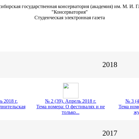
ибирская государственная консерватория (академия) им. М. И. 
"Консерватория"
Студенческая электронная газета
2018
ь 2018 г.
№ 2 (39). Апрель 2018 г.
№ 3 (4
лнительская
Тема номера: О фестивалях и не
Тема ном
только...
жу
2017