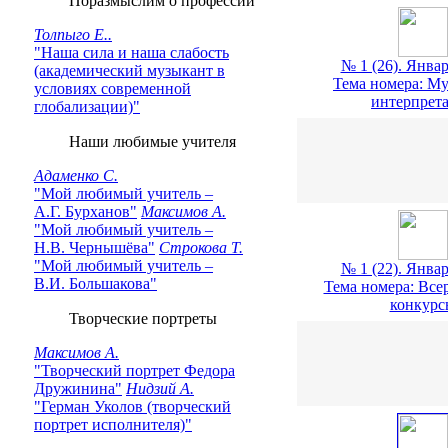
Поразмыслим о профессии
Толпыго Е..
"Наша сила и наша слабость
№ 1 (26). Январ
(академический музыкант в
Тема номера: Му
условиях современной
интерпрет
глобализации)"
Наши любимые учителя
Адаменко С.
"Мой любимый учитель –
А.Г. Бурханов"
Максимов А.
"Мой любимый учитель –
Н.В. Чернышёва"
Строкова Т.
"Мой любимый учитель –
№ 1 (22). Январ
В.И. Большакова"
Тема номера: Все
конкурс
Творческие портреты
Максимов А.
"Творческий портрет Федора
Дружинина"
Нидзий А.
"Герман Уколов (творческий
портрет исполнителя)"