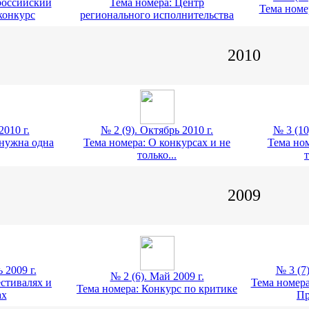
российский
Тема номера: Центр
Тема номер
конкурс
регионального исполнительства
2010
2010 г.
№ 2 (9). Октябрь 2010 г.
№ 3 (10
 нужна одна
Тема номера: О конкурсах и не
Тема но
только...
2009
 2009 г.
№ 3 (7)
№ 2 (6). Май 2009 г.
естивалях и
Тема номер
Тема номера: Конкурс по критике
ах
Пр