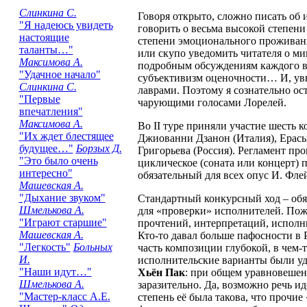
Слинкина С.
Говоря открыто, сложно писать об 
"Я надеюсь увидеть
говорить о весьма высокой степени
настоящие
степени эмоционального проживани
таланты…"
или скупо уведомить читателя о ми
Максимова А.
подробным обсуждениям каждого вы
"Удачное начало"
субъективизм оценочности… И, увы
Слинкина С.
лаврами. Поэтому я сознательно ос
"Первые
чарующими голосами Лорелей.
впечатления"
Максимова А.
Во II туре приняли участие шесть 
"Их ждет блестящее
Джиованни Дзанон (Италия), Ерасы
будущее…"
Борзых Д.
Григорьева (Россия). Регламент п
"Это было очень
циклическое (соната или концерт) 
интересно"
обязательный для всех опус И. Фле
Машевская А.
"Дыхание звуком"
Стандартный конкурсный ход – обяз
Шмелькова А.
для «проверки» исполнителей. Пож
"Играют старшие"
прочтений, интерпретаций, исполн
Машевская А.
Кто-то давал больше пафосности в Р
"Легкость"
Больных
часть композиции глубокой, в чем-
И.
исполнительские варианты были уд
"Наши идут…"
Хьён Пак
: при общем уравновешен
Шмелькова А.
заразительно. Да, возможно речь и
"Мастер-класс А.Е.
степень её была такова, что проч