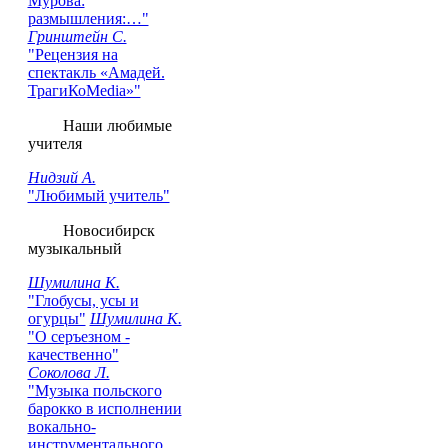
Мурова:
размышления:…"
Гринштейн С.
"Рецензия на
cпектакль «Амадей.
ТрагиКоMedia»"
Наши любимые
учителя
Нидзий А.
"Любимый учитель"
Новосибирск
музыкальный
Шумилина К.
"Глобусы, усы и
огурцы"
Шумилина К.
"О серъезном -
качественно"
Соколова Л.
"Музыка польского
барокко в исполнении
вокально-
инструментального