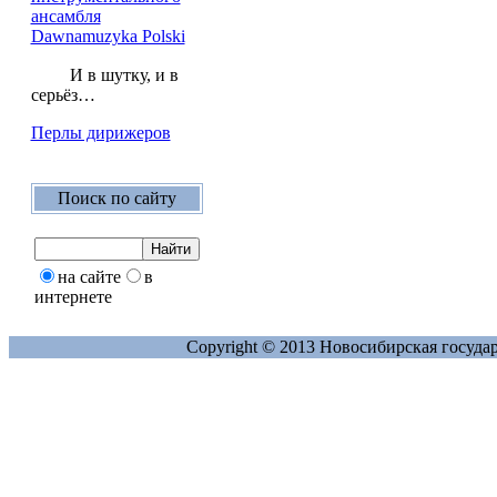
ансамбля
Dawnamuzyka Polski
И в шутку, и в
серьёз…
Перлы дирижеров
Поиск по сайту
на сайте
в
интернете
Copyright © 2013 Новосибирская госуда