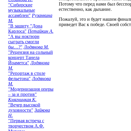
Потому что перед нами был бесспо
"Сибирские
естественно, как дыхание.
музыкальные
ассамблеи"
Рузанкина
Пожалуй, это и будет нашим финал
М.
приведет Вас к победе. Своей собст
"В защиту "Дона
Карлоса"
Петайкин А.
"А вы ноктюрн
сыграть смогли
бы…?"
Лодянова М.
"Рецензия на сольный
концерт Танела
Йоаметса"
Лодянова
М.
"Репортаж в стиле
фельетона"
Лодянова
М.
"Модернизация оперы
– за и против"
Княгницкая К.
"Вечер высокой
духовности"
Зайкова
Н.
"Первая встреча с
творчеством А.Ф.