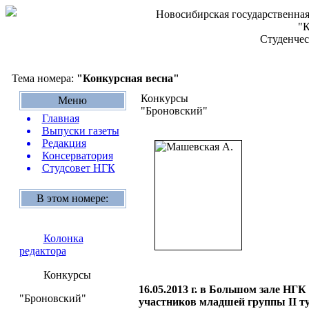
Новосибирская государственная
"К
Студенчес
Тема номера:
"Конкурсная весна"
Конкурсы
Меню
"Броновский"
Главная
Выпуски газеты
Редакция
Консерватория
Студсовет НГК
В этом номере:
Колонка
редактора
Конкурсы
16.05.2013 г. в Большом зале НГ
"Броновский"
участников младшей группы II т