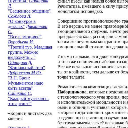
Шустина"
Одинцова
финал пьесы как нельзя более выго
Д.
Речитатива, имевшего в силу прис
"Бесценное общение"
монологом-исповедью.
Соколова Л.
Совершенно противоположную трак
"О конкурсе в
В его версии, не менее правомерно
деталях"
Давлатова
эмоционального стержня. Нечто ре
С.
преодолевая кольца спирали самопоз
"Все в эмоциях!"
таким же неуемным контрастом нра
Воробьева И.
эмоциональной стихии, несдержив
"Третий тур. Младшая
группа. Можно
Иными словами, эти двое конкурса
выдохнуть…"
и того же сочинения с абсолютизац
Одинцова Д.
Все же остальные исполнительские 
"Финальный этап"
ты от крайности, тем дальше от бе
Дубровская М.Ю.
точка таланта.
"З.Н. Брон:
Музыкантом надо
Романтическая композиция застави
быть всегда"
Наборщикова
, которые представи
Слинкина С.
с технологического угла зрения, п
"Каждый музыкант -
и исполнительской мобильности и я
это артист!"
были и отличия, учитывая которые,
которые тогда заполнят крохотные
«Корни и листья»: два
разделов пьесы, ясно прозвучавша
мнения
без труда замещалась её несколько
юбка, как мадьярский рапсод. Нель