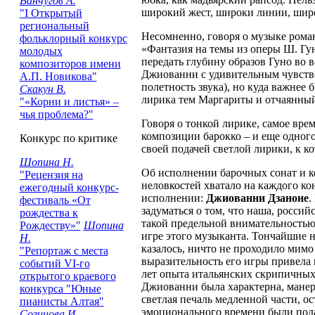
Ванчугов А.
широкий жест, широки линии, широ
"I Открытый
региональный
Несомненно, говоря о музыке рома
фольклорный конкурс
«Фантазия на темы из оперы Ш. Гун
молодых
передать глубину образов Гуно во 
композиторов имени
Джиованни с удивительным чувств
А.П. Новикова"
полетность звука), но куда важнее
Скакун В.
лирика тем Маргариты и отчаянны
"«Корни и листья» –
чья проблема?"
Говоря о тонкой лирике, самое вр
композиции барокко – и еще одног
Конкурс по критике
своей подачей светлой лирики, к ко
Шопина Н.
Об исполнении барочных сонат и ко
"Рецензия на
неловкостей хватало на каждого ко
ежегодный конкурс-
исполнении:
Джиованни Дзаноне
.
фестиваль «От
задуматься о том, что наша, россий
рождества к
такой предельной внимательностью
Рождеству»"
Шопина
игре этого музыканта. Тончайшие 
Н.
казалось, ничто не проходило мим
"Репортаж с места
выразительность его игры привела к
событий VI-го
лет опыта итальянских скрипичных
открытого краевого
Джиованни была характерна, манер
конкурса "Юные
светлая печаль медленной части, о
пианисты Алтая"
эмоционального времени были подан
Созинова И.