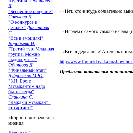
Шустина"
Одинцова
Д.
- «Нет, кто-нибудь обязательно вый
"Бесценное общение"
Соколова Л.
"О конкурсе в
деталях"
Давлатова
- «Играем с самого-самого начала (
С.
"Все в эмоциях!"
Воробьева И.
"Третий тур. Младшая
- «Все подергались? А теперь вним
группа. Можно
выдохнуть…"
http://www.forumklassika.ru/showth
Одинцова Д.
"Финальный этап"
Предлагаю читателям пополнить с
Дубровская М.Ю.
"З.Н. Брон:
Музыкантом надо
быть всегда"
Слинкина С.
"Каждый музыкант -
это артист!"
«Корни и листья»: два
мнения