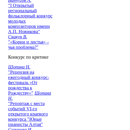
Ванчугов А.
"I Открытый
региональный
фольклорный конкурс
молодых
композиторов имени
А.П. Новикова"
Скакун В.
"«Корни и листья» –
чья проблема?"
Конкурс по критике
Шопина Н.
"Рецензия на
ежегодный конкурс-
фестиваль «От
рождества к
Рождеству»"
Шопина
Н.
"Репортаж с места
событий VI-го
открытого краевого
конкурса "Юные
пианисты Алтая"
Созинова И.