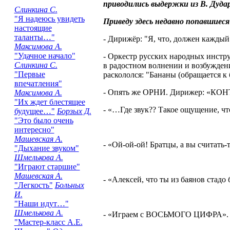
приводились выдержки из В. Дуда
Слинкина С.
"Я надеюсь увидеть
Приведу здесь недавно попавшиеся
настоящие
таланты…"
- Дирижёр: "Я, что, должен каждый
Максимова А.
"Удачное начало"
- Оркестр русских народных инстр
Слинкина С.
в радостном волнении и возбуждении
"Первые
раскололся: "Бананы (обращается к
впечатления"
- Опять же ОРНИ. Дирижер: «К
Максимова А.
"Их ждет блестящее
- «…Где звук?? Такое ощущение, что
будущее…"
Борзых Д.
"Это было очень
интересно"
Машевская А.
- «Ой-ой-ой! Братцы, а вы считать-
"Дыхание звуком"
Шмелькова А.
"Играют старшие"
Машевская А.
- «Алексей, что ты из баянов стадо
"Легкость"
Больных
И.
"Наши идут…"
Шмелькова А.
- «Играем с ВОСЬМОГО ЦИФРА».
"Мастер-класс А.Е.