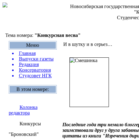
Новосибирская государственная
"К
Студенчес
Тема номера:
"Конкурсная весна"
И в шутку и в серьез…
Меню
Главная
Выпуски газеты
Редакция
Консерватория
Студсовет НГК
В этом номере:
Колонка
редактора
Конкурсы
Последние года три немало блогге
заимствовали друг у друга забавн
"Броновский"
цитаты из книги "Изречения дир