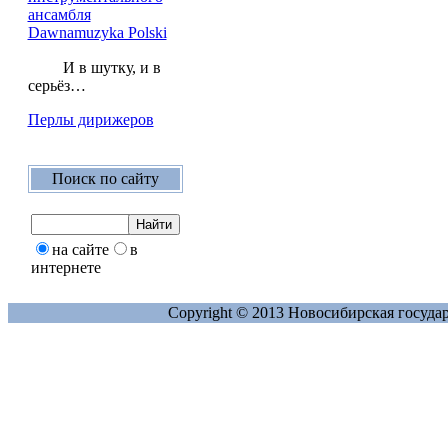
ансамбля
Dawnamuzyka Polski
И в шутку, и в
серьёз…
Перлы дирижеров
Поиск по сайту
на сайте
в
интернете
Copyright © 2013 Новосибирская госуда