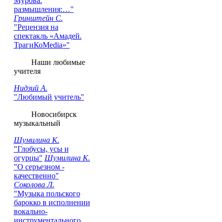
Мурова:
размышления:…"
Гринштейн С.
"Рецензия на
cпектакль «Амадей.
ТрагиКоMedia»"
Наши любимые
учителя
Нидзий А.
"Любимый учитель"
Новосибирск
музыкальный
Шумилина К.
"Глобусы, усы и
огурцы"
Шумилина К.
"О серъезном -
качественно"
Соколова Л.
"Музыка польского
барокко в исполнении
вокально-
инструментального