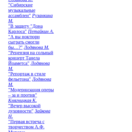
"Сибирские
музыкальные
ассамблеи"
Рузанкина
М.
"В защиту "Дона
Карлоса"
Петайкин А.
"А вы ноктюрн
сыграть смогли
бы…?"
Лодянова М.
"Рецензия на сольный
концерт Танела
Йоаметса"
Лодянова
М.
"Репортаж в стиле
фельетона"
Лодянова
М.
"Модернизация оперы
– за и против"
Княгницкая К.
"Вечер высокой
духовности"
Зайкова
Н.
"Первая встреча с
творчеством А.Ф.