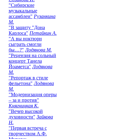
"Сибирские
музыкальные
ассамблеи"
Рузанкина
М.
"В защиту "Дона
Карлоса"
Петайкин А.
"А вы ноктюрн
сыграть смогли
бы…?"
Лодянова М.
"Рецензия на сольный
концерт Танела
Йоаметса"
Лодянова
М.
"Репортаж в стиле
фельетона"
Лодянова
М.
"Модернизация оперы
– за и против"
Княгницкая К.
"Вечер высокой
духовности"
Зайкова
Н.
"Первая встреча с
творчеством А.Ф.