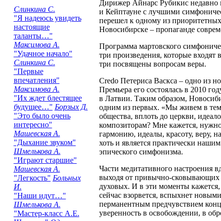
Дирижер Айнарс Рубикис недавно в
Слинкина С.
и Кейптауне с лучшими симфоничес
"Я надеюсь увидеть
перешел к одному из приоритетных 
настоящие
Новосибирске – пропаганде соврем
таланты…"
Максимова А.
Программа мартовского симфоническ
"Удачное начало"
три произведения, которые входят 
Слинкина С.
три посвящены вопросам веры.
"Первые
впечатления"
Credo Петериса Васкса – одно из 
Максимова А.
Премьера его состоялась в 2010 го
"Их ждет блестящее
в Латвии. Таким образом, Новосиб
будущее…"
Борзых Д.
одним из первых. «Мы живем в тем
"Это было очень
общества, вплоть до церкви, идеало
интересно"
композиторам? Мне кажется, нужно
Машевская А.
гармонию, идеалы, красоту, веру, н
"Дыхание звуком"
хоть и является практически нашим
Шмелькова А.
эпического симфонизма.
"Играют старшие"
Части медитативного настроения в
Машевская А.
выходя от привычно-сковывающих в
"Легкость"
Больных
духовых. И в эти моменты кажется,
И.
сейчас взорвется, вспыхнет новыми
"Наши идут…"
перманентным предчувствием конца 
Шмелькова А.
уверенность в освобождении, в об
"Мастер-класс А.Е.