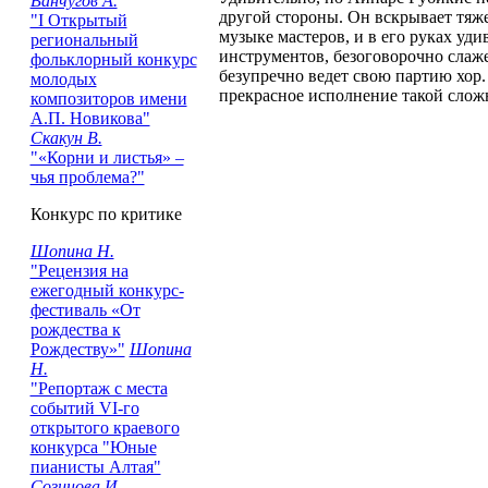
Ванчугов А.
другой стороны. Он вскрывает тяж
"I Открытый
музыке мастеров, и в его руках уд
региональный
инструментов, безоговорочно слаж
фольклорный конкурс
безупречно ведет свою партию хор.
молодых
прекрасное исполнение такой слож
композиторов имени
А.П. Новикова"
Скакун В.
"«Корни и листья» –
чья проблема?"
Конкурс по критике
Шопина Н.
"Рецензия на
ежегодный конкурс-
фестиваль «От
рождества к
Рождеству»"
Шопина
Н.
"Репортаж с места
событий VI-го
открытого краевого
конкурса "Юные
пианисты Алтая"
Созинова И.