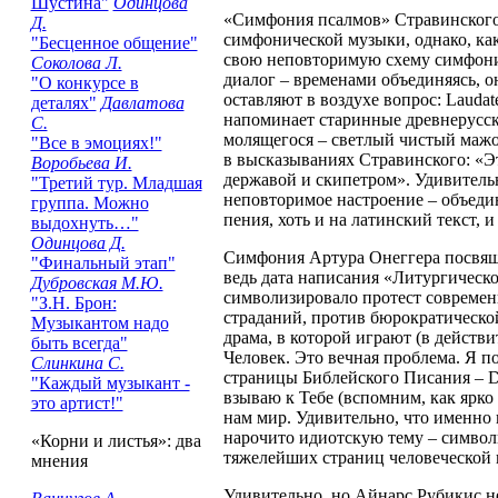
Шустина"
Одинцова
«Симфония псалмов» Стравинского
Д.
симфонической музыки, однако, как 
"Бесценное общение"
свою неповторимую схему симфониче
Соколова Л.
диалог – временами объединяясь, о
"О конкурсе в
оставляют в воздухе вопрос: Laudat
деталях"
Давлатова
напоминает старинные древнерусски
С.
молящегося – светлый чистый мажо
"Все в эмоциях!"
в высказываниях Стравинского: «Эт
Воробьева И.
державой и скипетром». Удивительн
"Третий тур. Младшая
неповторимое настроение – объеди
группа. Можно
пения, хоть и на латинский текст, 
выдохнуть…"
Одинцова Д.
Симфония Артура Онеггера посвяще
"Финальный этап"
ведь дата написания «Литургическо
Дубровская М.Ю.
символизировало протест современн
"З.Н. Брон:
страданий, против бюрократическо
Музыкантом надо
драма, в которой играют (в действ
быть всегда"
Человек. Это вечная проблема. Я п
Слинкина С.
страницы Библейского Писания – Die
"Каждый музыкант -
взываю к Тебе (вспомним, как ярко 
это артист!"
нам мир. Удивительно, что именно 
нарочито идиотскую тему – символ
«Корни и листья»: два
тяжелейших страниц человеческой 
мнения
Удивительно, но Айнарс Рубикис не