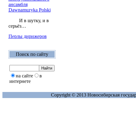
ансамбля
Dawnamuzyka Polski
И в шутку, и в
серьёз…
Перлы дирижеров
Поиск по сайту
на сайте
в
интернете
Copyright © 2013 Новосибирская госуда