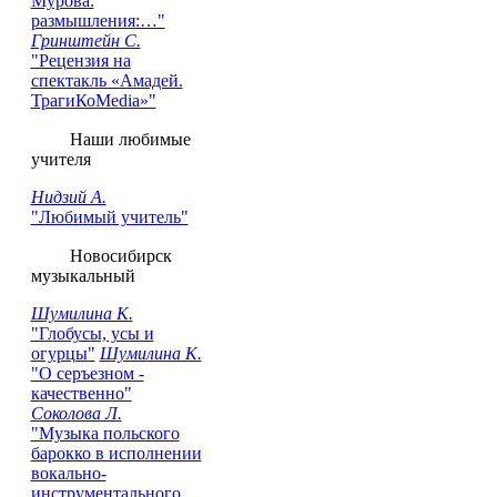
Мурова:
размышления:…"
Гринштейн С.
"Рецензия на
cпектакль «Амадей.
ТрагиКоMedia»"
Наши любимые
учителя
Нидзий А.
"Любимый учитель"
Новосибирск
музыкальный
Шумилина К.
"Глобусы, усы и
огурцы"
Шумилина К.
"О серъезном -
качественно"
Соколова Л.
"Музыка польского
барокко в исполнении
вокально-
инструментального