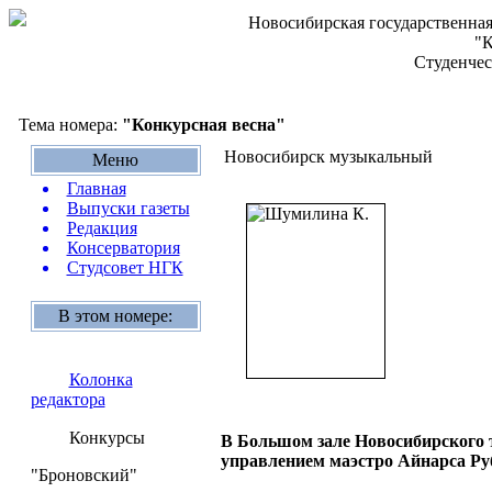
Новосибирская государственная
"К
Студенчес
Тема номера:
"Конкурсная весна"
Новосибирск музыкальный
Меню
Главная
Выпуски газеты
Редакция
Консерватория
Студсовет НГК
В этом номере:
Колонка
редактора
Конкурсы
В Большом зале Новосибирского 
управлением маэстро Айнарса Ру
"Броновский"