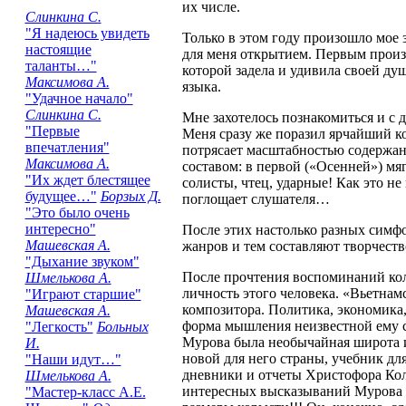
их числе.
Слинкина С.
"Я надеюсь увидеть
Только в этом году произошло мое 
настоящие
для меня открытием. Первым прои
таланты…"
которой задела и удивила своей ду
Максимова А.
языка.
"Удачное начало"
Слинкина С.
Мне захотелось познакомиться и с
"Первые
Меня сразу же поразил ярчайший к
впечатления"
потрясает масштабностью содержан
Максимова А.
составом: в первой («Осенней») мя
"Их ждет блестящее
солисты, чтец, ударные! Как это 
будущее…"
Борзых Д.
поглощает слушателя…
"Это было очень
интересно"
После этих настолько разных симфо
Машевская А.
жанров и тем составляют творчест
"Дыхание звуком"
После прочтения воспоминаний колл
Шмелькова А.
личность этого человека. «Вьетна
"Играют старшие"
композитора. Политика, экономика,
Машевская А.
форма мышления неизвестной ему ст
"Легкость"
Больных
Мурова была необычайная широта ин
И.
новой для него страны, учебник дл
"Наши идут…"
дневники и отчеты Христофора Ко
Шмелькова А.
интересных высказываний Мурова м
"Мастер-класс А.Е.