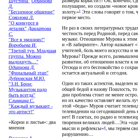
размеры корысти!!! Он, конечно, с
Шустина"
Одинцова
полушарие, но создали «новое кров
Д.
1
"Бесценное общение"
золоту.»
Эти слова говорят о том,
Соколова Л.
первое место.
"О конкурсе в
Не раз в своих литературных труда
деталях"
Давлатова
честность перед Родиной, перед са
С.
музыке. Отношение Мурова к этим 
"Все в эмоциях!"
и «В лабиринте». Автор называет «
Воробьева И.
учителей, боль моего искусства и 
"Третий тур. Младшая
Мурова? Прежде всего, размышления
группа. Можно
развитии, об отношении власти к н
выдохнуть…"
Отсюда и его беспокойство о сохра
Одинцова Д.
остается актуальной и сегодня.
"Финальный этап"
Дубровская М.Ю.
Один из таких аспектов, выделен 
"З.Н. Брон:
общей бедой я назову Пошлость, то
Музыкантом надо
дни проблема стоит не менее остро
быть всегда"
но их качество оставляет желать л
Слинкина С.
этой «беды» Муров считает телевид
"Каждый музыкант -
телевидении на сегодняшний день н
это артист!"
нет! В газетах, по радио и телевиз
«Корни и листья»: два
творения великих людей…Эта «одно
мнения
4
мысли и рефлексы»
, мы теряем св
разрушению…