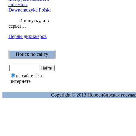
ансамбля
Dawnamuzyka Polski
И в шутку, и в
серьёз…
Перлы дирижеров
Поиск по сайту
на сайте
в
интернете
Copyright © 2013 Новосибирская госуда