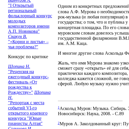
Ванчугов А.
"I Открытый
Одним из конкретных предложений,
региональный
слова А.Ф. Мурова о необходимост
фольклорный конкурс
рок-музыка (и любая популярная) в
молодых
государства; о том, что и публика 
композиторов имени
концертная площадка. По его слова
А.П. Новикова"
муровским словам довелось услыша
Скакун В.
государственной филармонии В.М.К
"«Корни и листья» –
им. А.М. Каца.
чья проблема?"
И многие другие слова Аскольда Ф
Конкурс по критике
Жаль, что имя Мурова знакомо узко
Шопина Н.
сможет сразу «открыть» её для себ
"Рецензия на
практически каждого композитора, 
ежегодный конкурс-
колледжа кажется сложной, не гово
фестиваль «От
сферой. Любую музыку нужно учит
рождества к
Рождеству»"
Шопина
Н.
"Репортаж с места
событий VI-го
1
Аскольд Муров: Музыка. Сибирь. Э
открытого краевого
Новосибирск: Наука, 2008. - С.89
конкурса "Юные
пианисты Алтая"
2
Муров А. Заколдованный круг: Пуб
Созинова И.