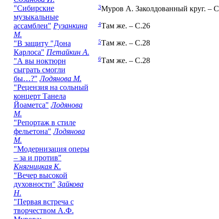
3
"Сибирские
Муров А. Заколдованный круг. – С
музыкальные
4
ассамблеи"
Рузанкина
Там же. – С.26
М.
5
Там же. – С.28
"В защиту "Дона
Карлоса"
Петайкин А.
6
Там же. – С.28
"А вы ноктюрн
сыграть смогли
бы…?"
Лодянова М.
"Рецензия на сольный
концерт Танела
Йоаметса"
Лодянова
М.
"Репортаж в стиле
фельетона"
Лодянова
М.
"Модернизация оперы
– за и против"
Княгницкая К.
"Вечер высокой
духовности"
Зайкова
Н.
"Первая встреча с
творчеством А.Ф.