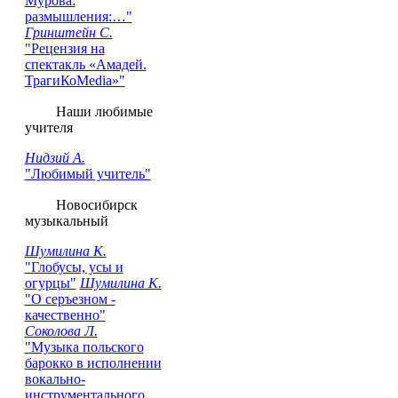
Мурова:
размышления:…"
Гринштейн С.
"Рецензия на
cпектакль «Амадей.
ТрагиКоMedia»"
Наши любимые
учителя
Нидзий А.
"Любимый учитель"
Новосибирск
музыкальный
Шумилина К.
"Глобусы, усы и
огурцы"
Шумилина К.
"О серъезном -
качественно"
Соколова Л.
"Музыка польского
барокко в исполнении
вокально-
инструментального