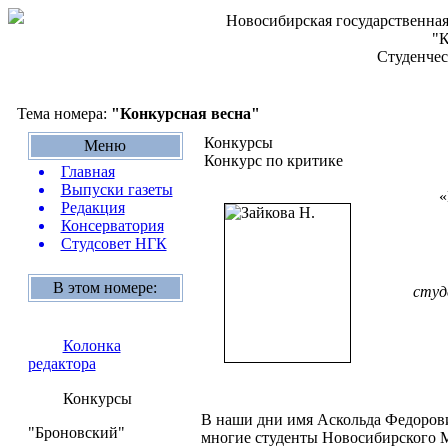
Новосибирская государственная
"К
Студенчес
Тема номера:
"Конкурсная весна"
Конкурсы
Меню
Конкурс по критике
Главная
Выпуски газеты
«
Редакция
Консерватория
Студсовет НГК
В этом номере:
студ
Колонка
редактора
Конкурсы
В наши дни имя Аскольда Федорови
"Броновский"
многие студенты Новосибирского М