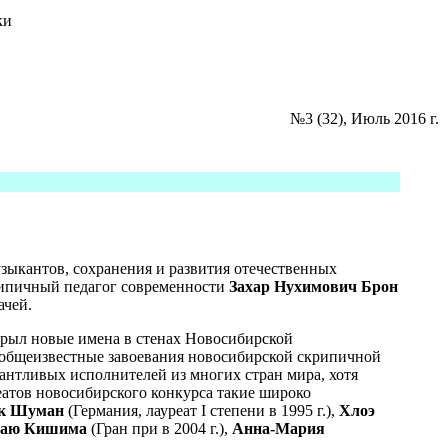
ки
№3 (32), Июль 2016 г.
зыкантов, сохранения и развития отечественных
рипичный педагог современности
Захар Нухимович Брон
ачей.
рыл новые имена в стенах Новосибирской
и общеизвестные завоевания новосибирской скрипичной
лантливых исполнителей из многих стран мира, хотя
еатов новосибирского конкурса такие широко
к Шуман
(Германия, лауреат I степени в 1995 г.),
Хлоэ
аю Кишима
(Гран при в 2004 г.),
Анна-Мария