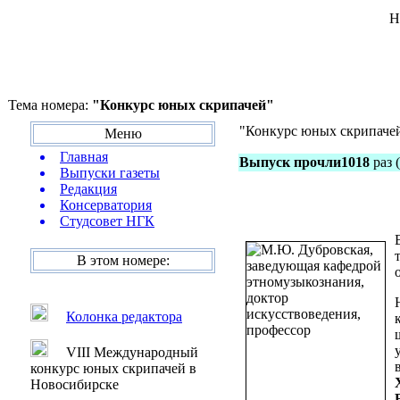
Н
Тема номера:
"Конкурс юных скрипачей"
"Конкурс юных скрипаче
Меню
Главная
Выпуск прочли1018
раз (
Выпуски газеты
Редакция
Консерватория
Студсовет НГК
В этом номере:
Колонка редактора
VIII Международный
конкурс юных скрипачей в
Новосибирске