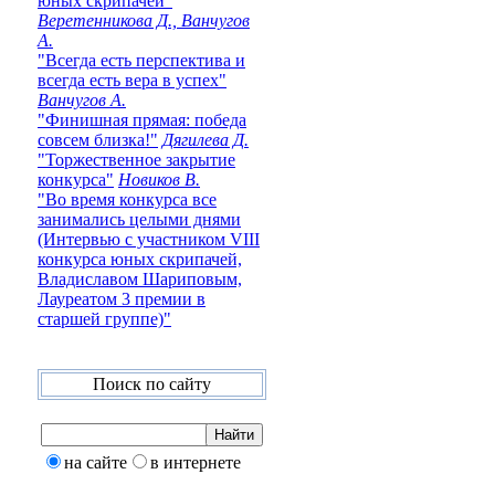
юных скрипачей"
Веретенникова Д., Ванчугов
А.
"Всегда есть перспектива и
всегда есть вера в успех"
Ванчугов А.
"Финишная прямая: победа
совсем близка!"
Дягилева Д.
"Торжественное закрытие
конкурса"
Новиков В.
"Во время конкурса все
занимались целыми днями
(Интервью с участником VIII
конкурса юных скрипачей,
Владиславом Шариповым,
Лауреатом 3 премии в
старшей группе)"
Поиск по сайту
на сайте
в интернете