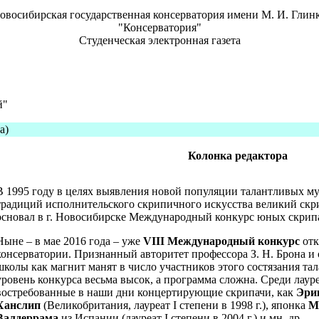
овосибирская государственная консерватория имени М. И. Глин
"Консерватория"
Студенческая электронная газета
й"
а)
Колонка редактора
В 1995 году в целях выявления новой популяции талантливых му
традиций исполнительского скрипичного искусства великий ск
основал в г. Новосибирске Международный конкурс юных скрип
Ныне – в мае 2016 года – уже
VIII Международный конкурс
отк
консерватории. Признанный авторитет профессора З. Н. Брона 
школы как магнит манят в число участников этого состязания та
уровень конкурса весьма высок, а программа сложна. Среди лаур
востребованные в наши дни концертирующие скрипачи, как
Эри
Ханслип
(Великобритания, лауреат I степени в 1998 г.), японка
М
Валдеррама
из Испании (лауреат I степени в 2004 г.) и мн. др.