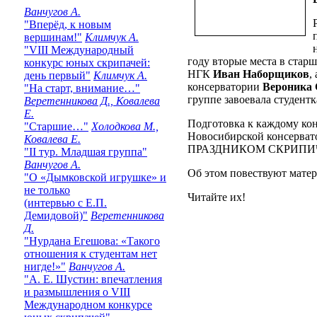
Ванчугов А.
"Вперёд, к новым
вершинам!"
Климчук А.
"VIII Международный
году вторые места в ста
конкурс юных скрипачей:
НГК
Иван Наборщиков
,
день первый"
Климчук А.
консерватории
Вероника
"На старт, внимание…"
группе завоевала студен
Веретенникова Д., Ковалева
Е.
Подготовка к каждому ко
"Старшие…"
Холодкова М.,
Новосибирской консервато
Ковалева Е.
ПРАЗДНИКОМ СКРИПИ
"II тур. Младшая группа"
Ванчугов А.
Об этом повествуют матер
"О «Дымковской игрушке» и
не только
Читайте их!
(интервью с Е.П.
Демидовой)"
Веретенникова
Д.
"Нурдана Егешова: «Такого
отношения к студентам нет
нигде!»"
Ванчугов А.
"А. Е. Шустин: впечатления
и размышления о VIII
Международном конкурсе