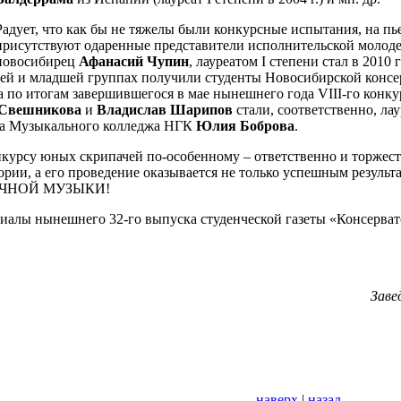
Радует, что как бы не тяжелы были конкурсные испытания, на пь
присутствуют одаренные представители исполнительской молодеж
новосибирец
Афанасий Чупин
, лауреатом I степени стал в 201
ршей и младшей группах получили студенты Новосибирской конс
 а по итогам завершившегося в мае нынешнего года VIII-го кон
 Свешникова
и
Владислав Шарипов
стали, соответственно, лау
тка Музыкального колледжа НГК
Юлия Боброва
.
нкурсу юных скрипачей по-особенному – ответственно и торжес
рии, а его проведение оказывается не только успешным результ
ЧНОЙ МУЗЫКИ!
иалы нынешнего 32-го выпуска студенческой газеты «Консерват
Заве
наверх
|
назад