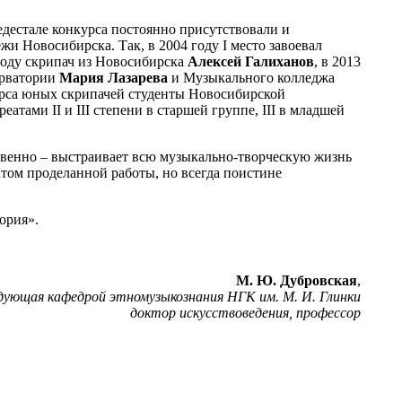
едестале конкурса постоянно присутствовали и
и Новосибирска. Так, в 2004 году I место завоевал
0 году скрипач из Новосибирска
Алексей Галиханов
, в 2013
ерватории
Мария Лазарева
и Музыкального колледжа
курса юных скрипачей студенты Новосибирской
реатами II и III степени в старшей группе, III в младшей
твенно – выстраивает всю музыкально-творческую жизнь
атом проделанной работы, но всегда поистине
ория».
М. Ю. Дубровская
,
дующая кафедрой этномузыкознания НГК им. М. И. Глинки
доктор искусствоведения, профессор