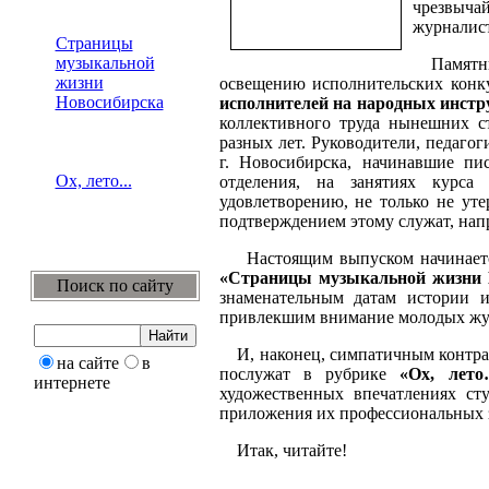
чрезвыча
журналист
Страницы
музыкальной
Памятным
жизни
освещению исполнительских конк
Новосибирска
исполнителей на народных инстр
коллективного труда нынешних с
разных лет. Руководители, педаг
г. Новосибирска, начинавшие пи
Ох, лето...
отделения, на занятиях курс
удовлетворению, не только не ут
подтверждением этому служат, напр
Настоящим выпуском начинается 
«Страницы музыкальной жизни 
Поиск по сайту
знаменательным датам истории 
привлекшим внимание молодых жу
И, наконец, симпатичным контрас
на сайте
в
послужат в рубрике
«Ох, лет
интернете
художественных впечатлениях ст
приложения их профессиональных 
Итак, читайте!