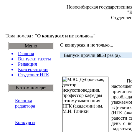
Новосибирская государственная
"К
Студенчес
Тема номера :
"О конкурсах и не только..."
О конкурсах и не только...
Меню
Главная
Выпуск прочли
6853
раз (а).
Выпуски газеты
Редакция
Консерватория
Студсовет НГК
Перебир
настояще
В этом номере:
причинам 
преоблад
Колонка
уважаемог
редактора
«Дневника
(НГК (ак
радости 
Конкурсы
день с в
надеяться