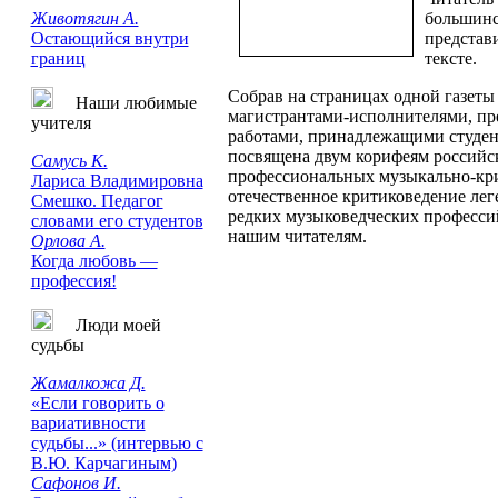
Животягин А.
большинс
Остающийся внутри
представ
границ
тексте.
Собрав на страницах одной газет
Наши любимые
магистрантами-исполнителями, пр
учителя
работами, принадлежащими студен
посвящена двум корифеям российск
Самусь К.
профессиональных музыкально-кри
Лариса Владимировна
отечественное критиковедение лег
Смешко. Педагог
редких музыковедческих профессий
словами его студентов
нашим читателям.
Орлова А.
Когда любовь —
профессия!
Люди моей
судьбы
Жамалкожа Д.
«Если говорить о
вариативности
судьбы...» (интервью с
В.Ю. Карчагиным)
Сафонов И.