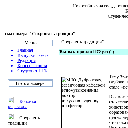
Новосибирская государстве
"К
Студенчес
Тема номера:
"Сохранять традции"
"Сохранять традиции"
Меню
Главная
Выпуск прочли1172
раз (а)
Выпуски газеты
Редакция
Консерватория
Студсовет НГК
Тему 36-
глубоко 
В этом номере:
стала «п
В самом д
Колонка
отечеств
редактора
животвор
образова
ценно не
Сохранять
что пока
традиции
Читатель 