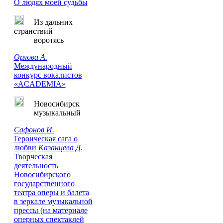
О людях моей судьбы
Из дальних
странствий
воротясь
Орлова А.
Международный
конкурс вокалистов
«ACADEMIA»
Новосибирск
музыкальный
Сафонов И.
Героическая сага о
любви
Казанцева Д.
Творческая
деятельность
Новосибирского
государственного
театра оперы и балета
в зеркале музыкальной
прессы (на материале
оперных спектаклей