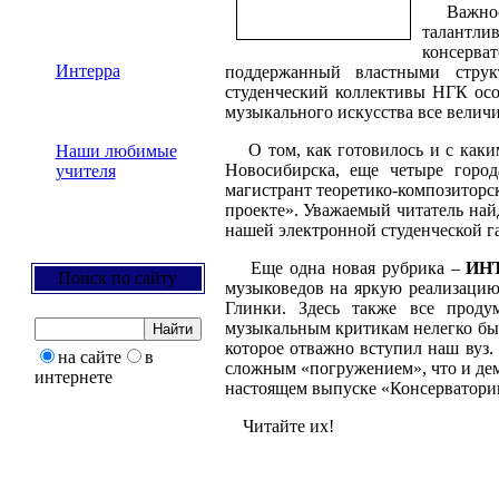
Важность
талантл
консерв
Интерра
поддержанный властными струк
студенческий коллективы НГК осо
музыкального искусства все велич
О том, как готовилось и с каким
Наши любимые
Новосибирска, еще четыре горо
учителя
магистрант теоретико-композиторс
проекте». Уважаемый читатель най
нашей электронной студенческой г
Еще одна новая рубрика –
ИН
Поиск по сайту
музыковедов на яркую реализацию
Глинки. Здесь также все проду
музыкальным критикам нелегко бы
которое отважно вступил наш вуз.
на сайте
в
сложным «погружением», что и де
интернете
настоящем выпуске «Консерватори
Читайте их!