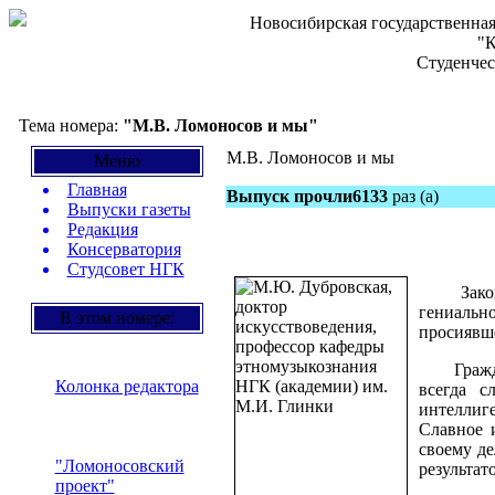
Новосибирская государственная
"К
Студенчес
Тема номера:
"М.В. Ломоносов и мы"
М.В. Ломоносов и мы
Меню
Главная
Выпуск прочли6133
раз (а)
Выпуски газеты
Редакция
Консерватория
Студсовет НГК
Закончил
гениаль
В этом номере:
просиявш
Граждан
Колонка редактора
всегда с
интеллиг
Славное 
своему де
"Ломоносовский
результат
проект"