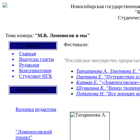
Новосибирская государственная
"К
Студенчес
Тема номера:
"М.В. Ломоносов и мы"
Фестивали:
Меню
Главная
Выпуски газеты
"Российское могущество прирастат
Редакция
Консерватория
Татаринова А., Цветкова Е.
"
Студсовет НГК
Цветкова Е.
"Путешествие из
Карман Е.
"«Ломоносовское» 
Шумилина К.
"Венец творени
В этом номере:
Потапова Н.
"Все хорошее к
Колонка редактора
"Ломоносовский
проект"