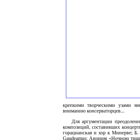
крепкими творческими узами мно
вниманию консерваторцев...
Для аргументации преодоленных
композиций, составивших концерт
горацианская и хор к Минерве; Б.
Gaudeamus; Аноним «Ночною тиши