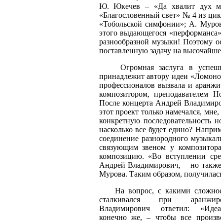
Ю. Юкечев – «Да хвалит дух м
«Благословенный свет» № 4 из цикл
«Тобольской симфонии»; А. Муров
этого выдающегося «перформанса»
разнообразной музыки! Поэтому о
поставленную задачу на высочайшем
Огромная заслуга в успешной
принадлежит автору идеи «Ломоно
профессионалов вызвала и аранж
композитором, преподавателем Н
После концерта Андрей Владимиров
этот проект только намечался, мн
конкретную последовательность но
насколько все будет едино? Напри
соединение разнородного музыкаль
связующим звеном у композитора
композицию. «Во вступлении сре
Андрей Владимирович, – но такж
Мурова. Таким образом, получилась
На вопрос, с какими сложнос
сталкивался при аранжир
Владимирович ответил: «Идеа
конечно же, – чтобы все произв