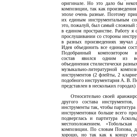
оригинале. Но это дало бы неко
композиции, так как произведения
эпохе очень разные. Поэтому при
их единым инструментальным со
это, пожалуй, был самый сложный 
в едином пространстве. Работу я 
прослушивании со стороны инстру
в разных произведениях звучал 
Идея объединить все единым сост
Подобранный композитором ин
состав явился одним из ве
объединения стилистически разны
музыкально-литературной компо
инструментов (2 флейты, 2 кларне
подобного инструментария А. В. П
представлен в нескольких городах)
Относительно своей аранжировк
другого состава инструментов
инструменты так, чтобы партитура а
инструментовки больше всего пр
подверглась и партитура Аскол
местоположением. «Тобольская
композиции. По словам Попова, д
хорошо, но так как к концу соч