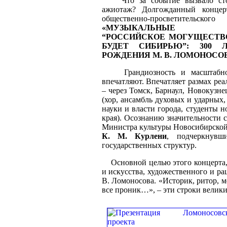
Что за событие вызвало сто
ажиотаж? Долгожданный концер
общественно-просветитель
«МУЗЫКАЛЬНЫЕ А
“РОССИЙСКОЕ МОГУЩЕСТВ
БУДЕТ СИБИРЬЮ”: 300
РОЖДЕНИЯ М. В. ЛОМОНОСО
Грандиозность и масштабнос
впечатляют. Впечатляет размах ре
– через Томск, Барнаул, Новокузне
(хор, ансамбль духовых и ударных,
науки и власти города, студенты 
края). Осознанию значительности 
Министра культуры Новосибирско
К. М. Курлени
, подчеркнувш
государственных структур.
Основной целью этого концерта, т
и искусства, художественного и р
В. Ломоносова. «Историк, ритор, м
все проник…», – эти строки велики