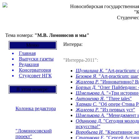
Новосибирская государственная
"К
Студенчес
Тема номера:
"М.В. Ломоносов и мы"
Интерра:
Меню
Главная
Выпуски газеты
"Интерра-2011":
Редакция
Консерватория
Шумилина К.
"Art-practicum:
Студсовет НГК
Безоков Я.
"Art-practicum: ша
Жалеева Р.
"Инновативно? В
Борзых Д.
"Олег Пайбердин: «
В этом номере:
Шмелькова А.
"«Три истории»
Антоненко Я.
"Three tales"
Хармац С.
"Об опере Стива Р
Колонка редактора
Жалеева Р.
"Из первых уст"
Шмелькова А.
"Менеджмент и 
Одинцова Д.
"Сегодня молоды
искусства!"
"Ломоносовский
Воробьева И.
"Креативное де
проект"
Старикова Е.
"Сергей Асташо