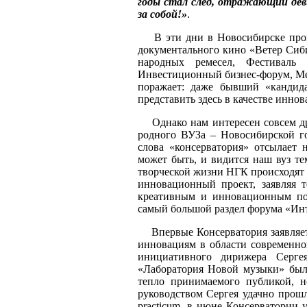
годы стал след, отражающий дев
за собой!»
.
В эти дни в Новосибирске прой
документального кино «Ветер Сиби
народных ремесел, Фестиваль
Инвестиционный бизнес-форум, Ме
поражает: даже бывший «кандид
представить здесь в качестве инн
Однако нам интересен совсем друг
родного ВУЗа – Новосибирской г
слова «консерватория» отсылает 
может быть, и видится наш вуз те
творческой жизни НГК происходят 
инновационный проект, заявляя 
креативным и инновационным пот
самый большой раздел форума «Ин
Впервые Консерватория заявляет
инновациям в области современно
инициативного дирижера Серг
«Лаборатория Новой музыки» был 
тепло принимаемого публикой, н
руководством Сергея удачно прошл
practicum, в июне Консерватории 