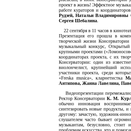
проект в жизнь! Эффектное музыкал
работе кураторов и координаторо
Рудзей, Натальи Владимировны
Сергея Шебалина
.
22 сентября в 11 часов в кинотеат
Презентация его прошла в комп
творческой жизни Консерватории
музыкальный конкурс, Открытый к
крупными проектами («Ломоносовс
координаторах проекта, с их тво
Консерватории: один из извест
виолончелист, крупнейший исп
участники проекта, среди котор
«Freska musica», кларнетистка
Ма
Антипова, Жанна Лавелина, Пав
Видеопрезентации перемежались 
Ректор Консерватории
К. М. Кур
обычно инновация воспринима
синтезировать новые продукты, и 
другому: зачастую, художник-инно
слушателем часто бывает огромн
музыкантам, безусловно, стоит
проблемам искусства, что и помогаю