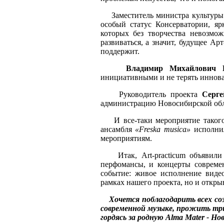
Заместитель министра культуры
особый статус Консерватории, яр
которых без творчества невозмо
развиваться, а значит, будущее Ар
поддержит.
Владимир Михайлович 
инициативными и не терять иннова
Руководитель проекта
Серг
администрацию Новосибирской облас
И все-таки мероприятие такого 
ансамбля
«Freska musica»
исполнил
мероприятиям.
Итак, Art-practicum объявили о
перфомансы, и концерты современ
событие: живое исполнение виде
рамках нашего проекта, но и откры
Хочется поблагодарить всех со
современной музыке, прожить тр
гордясь за родную Alma Mater - 