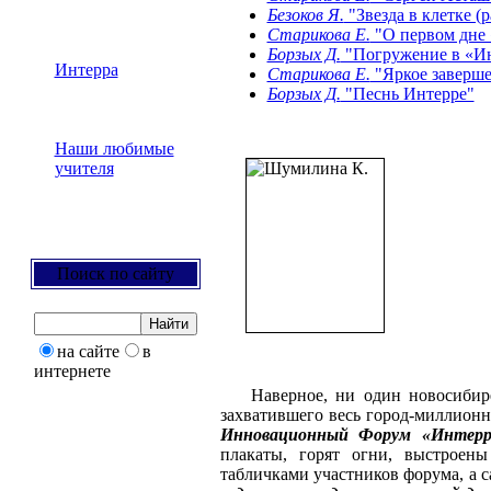
Безоков Я.
"Звезда в клетке (
Старикова Е.
"О первом дне «
Борзых Д.
"Погружение в «Инт
Интерра
Старикова Е.
"Яркое заверше
Борзых Д.
"Песнь Интерре"
Наши любимые
учителя
Поиск по сайту
на сайте
в
интернете
Наверное, ни один новосибирец 
захватившего весь город-миллион
Инновационный Форум «Интерр
плакаты, горят огни, выстроен
табличками участников форума, а 