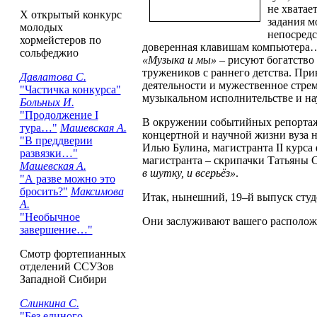
не хватае
Х открытый конкурс
задания м
молодых
непосредс
хормейстеров по
доверенная клавишам компьютера…
сольфеджио
«Музыка и мы»
– рисуют богатство 
тружеников с раннего детства. Пр
Давлатова С.
деятельности и мужественное стрем
"Частичка конкурса"
музыкальном исполнительстве и на
Больных И.
"Продолжение I
В окружении событийных репортаже
тура…"
Машевская А.
концертной и научной жизни вуза н
"В преддверии
Илью Булина, магистранта II курса
развязки…"
магистранта – скрипачки Татьяны 
Машевская А.
в шутку, и всерьёз»
.
"А разве можно это
бросить?"
Максимова
Итак, нынешний, 19–й выпуск студ
А.
"Необычное
Они заслуживают вашего располож
завершение…"
Смотр фортепианных
отделений ССУЗов
Западной Сибири
Слинкина С.
"Без единого