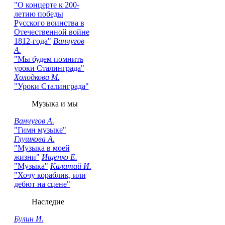
"О концерте к 200-
летию победы
Русского воинства в
Отечественной войне
1812-года"
Ванчугов
А.
"Мы будем помнить
уроки Сталинграда"
Холодкова М.
"Уроки Сталинграда"
Музыка и мы
Ванчугов А.
"Гимн музыке"
Глушкова А.
"Музыка в моей
жизни"
Ищенко Е.
"Музыка"
Калатай И.
"Хочу кораблик, или
дебют на сцене"
Наследие
Булин И.