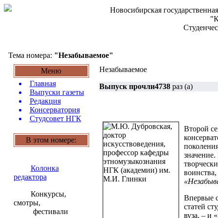
Новосибирская государственная
"К
Студенчес
Тема номера:
"Незабываемое"
Незабываемое
Меню
Главная
Выпуск прочли4738
раз (а)
Выпуски газеты
Редакция
Консерватория
Студсовет НГК
Второй се
консерват
В этом номере:
поколения
значение.
творчески
Колонка
воинства,
редактора
«Незабыв
Конкурсы,
Впервые с
смотры,
статей ст
фестивали
вуза, – и