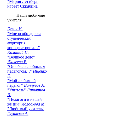
"Мария Леттберг
играет Скрябина"
Наши любимые
учителя
Булин И.
"Мне особо дорога
студенческая
аудитория
консерватории…"
Калатай И.
"Великое дело"
Жалеева Р.
"Она была любимым
педагогом…"
Ищенко
Е.
"Мой любимый
педагог"
Ванчугов А.
"Учитель"
Литвинов
В.
"Педагоги в нашей
жизни"
Холодкова М.
"Любимый учитель"
Глушкова А.