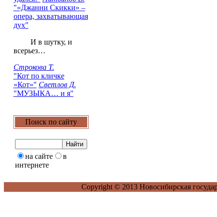
"«Джанни Скикки» –
опера, захватывающая
дух"
И в шутку, и
всерьез…
Строкова Т.
"Кот по кличке
«Кот»"
Светлов Д.
"МУЗЫКА… и я"
Поиск по сайту
на сайте
в
интернете
Copyright © 2013 Новосибирская госуда