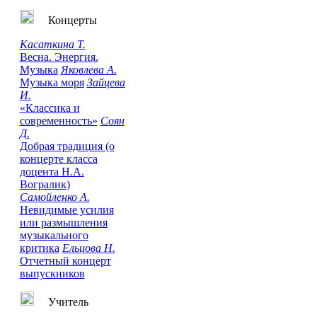
Концерты
Касаткина Т.
Весна. Энергия.
Музыка
Яковлева А.
Музыка моря
Зайцева
И.
«Классика и
современность»
Соян
Д.
Добрая традиция (о
концерте класса
доцента Н.А.
Вогралик)
Самойленко А.
Невидимые усилия
или размышления
музыкального
критика
Ельцова Н.
Отчетный концерт
выпускников
Учитель