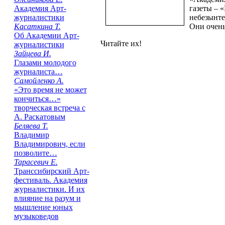
Академия Арт-
газеты – 
журналистики
небезынте
Касаткина Т.
Они очень
Об Академии Арт-
Читайте их!
журналистики
Зайцева И.
Глазами молодого
журналиста…
Самойленко А.
«Это время не может
кончиться…»
творческая встреча с
А. Раскатовым
Беляева Т.
Владимир
Владимирович, если
позволите…
Тарасевич Е.
Транссибирский Арт-
фестиваль. Академия
журналистики. И их
влияние на разум и
мышление юных
музыковедов