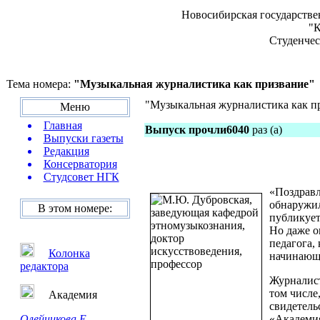
Новосибирская государстве
"К
Студенчес
Тема номера:
"Музыкальная журналистика как призвание"
"Музыкальная журналистика как п
Меню
Главная
Выпуск прочли6040
раз (а)
Выпуски газеты
Редакция
Консерватория
Студсовет НГК
«Поздравл
обнаружил
В этом номере:
публикует
Но даже о
педагога,
Колонка
начинающе
редактора
Журналист
том числе
Академия
свидетель
Олейникова Е.
«Академия