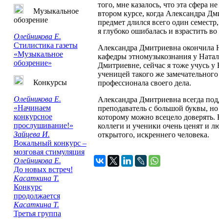
того, мне казалось, что эта сфера 
Музыкальное
втором курсе, когда Александра Дм
обозрение
предмет длился всего один семестр,
я глубоко ошибалась и взрастить в
Олейникова Е.
Стилистика газеты
Александра Дмитриевна окончила Н
«Музыкальное
кафедры этномузыкознания у Ната
обозрение»
Дмитриевне, сейчас я тоже учусь у
ученицей такого же замечательного
Конкурсы
профессионала своего дела.
Олейникова Е.
Александра Дмитриевна всегда подд
«Начинаем
преподаватель с большой буквы, но
конкурсное
которому можно всецело доверять. 
прослушивание!»
коллеги и ученики очень ценят и люб
Зайцева И.
открытого, искреннего человека.
Вокальный конкурс –
мозговая стимуляция
Олейникова Е.
До новых встреч!
Касаткина Т.
Конкурс
продолжается
Касаткина Т.
Третья группа