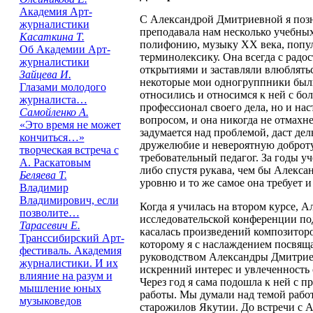
Академия Арт-
С Александрой Дмитриевной я позн
журналистики
преподавала нам несколько учебны
Касаткина Т.
полифонию, музыку ХХ века, попул
Об Академии Арт-
терминолексику. Она всегда с радо
журналистики
открытиями и заставляли влюбляться
Зайцева И.
некоторые мои одногруппники были
Глазами молодого
относились и относимся к ней с бо
журналиста…
профессионал своего дела, но и н
Самойленко А.
вопросом, и она никогда не отмахне
«Это время не может
задумается над проблемой, даст де
кончиться…»
дружелюбие и невероятную доброту
творческая встреча с
требовательный педагог. За годы уче
А. Раскатовым
либо спустя рукава, чем бы Алекса
Беляева Т.
уровню и то же самое она требует и
Владимир
Владимирович, если
Когда я училась на втором курсе, 
позволите…
исследовательской конференции под
Тарасевич Е.
касалась произведений композитор
Транссибирский Арт-
которому я с наслаждением посвяща
фестиваль. Академия
руководством Александры Дмитриев
журналистики. И их
искренний интерес и увлеченность с
влияние на разум и
Через год я сама подошла к ней с
мышление юных
работы. Мы думали над темой работ
музыковедов
старожилов Якутии. До встречи с А