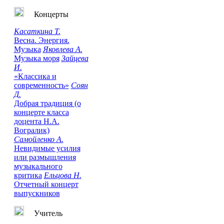
Концерты
Касаткина Т.
Весна. Энергия.
Музыка
Яковлева А.
Музыка моря
Зайцева
И.
«Классика и
современность»
Соян
Д.
Добрая традиция (о
концерте класса
доцента Н.А.
Вогралик)
Самойленко А.
Невидимые усилия
или размышления
музыкального
критика
Ельцова Н.
Отчетный концерт
выпускников
Учитель