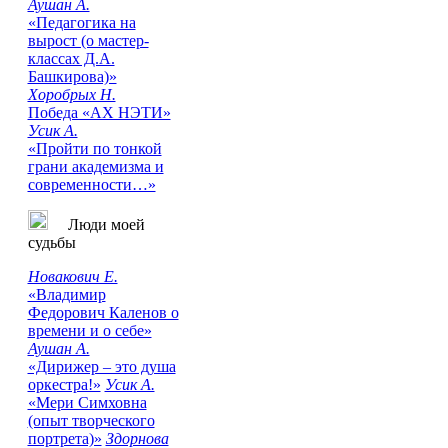
Аушан А.
«Педагогика на
вырост (о мастер-
классах Д.А.
Башкирова)»
Хоробрых Н.
Победа «АХ НЭТИ»
Усик А.
«Пройти по тонкой
грани академизма и
современности…»
Люди моей
судьбы
Новакович Е.
«Владимир
Федорович Каленов о
времени и о себе»
Аушан А.
«Дирижер – это душа
оркестра!»
Усик А.
«Мери Симховна
(опыт творческого
портрета)»
Здорнова