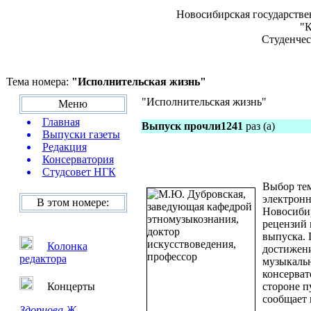
Новосибирская государстве
"К
Студенчес
Тема номера:
"Исполнительская жизнь"
"Исполнительская жизнь"
Меню
Главная
Выпуск прочли1241
раз (а)
Выпуски газеты
Редакция
Консерватория
Студсовет НГК
Выбор тем
электронн
В этом номере:
Новосибир
рецензий 
выпуска. 
Колонка
достижени
редактора
музыкальн
консерват
Концерты
стороне п
сообщает 
Здорнова Ж.