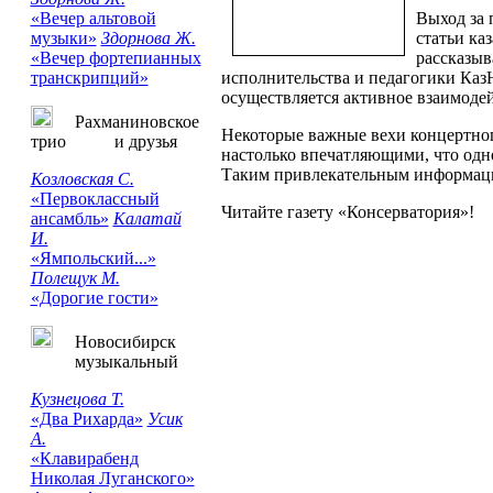
«Вечер альтовой
Выход за 
музыки»
Здорнова Ж.
статьи ка
«Вечер фортепианных
рассказыв
транскрипций»
исполнительства и педагогики КазН
осуществляется активное взаимоде
Рахманиновское
Некоторые важные вехи концертног
трио и друзья
настолько впечатляющими, что одн
Таким привлекательным информаци
Козловская С.
«Первоклассный
Читайте газету «Консерватория»!
ансамбль»
Калатай
И.
«Ямпольский...»
Полещук М.
«Дорогие гости»
Новосибирск
музыкальный
Кузнецова Т.
«Два Рихарда»
Усик
А.
«Клавирабенд
Николая Луганского»