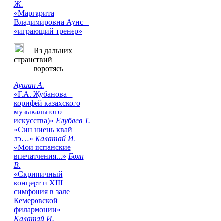
Ж.
«Маргарита
Владимировна Аунс –
«играющий тренер»
Из дальних
странствий
воротясь
Аушан А.
«Г.А. Жубанова –
корифей казахского
музыкального
искусства)»
Елубаев Т.
«Син ниень квай
лэ…»
Калатай И.
«Мои испанские
впечатления...»
Боян
В.
«Скрипичный
концерт и XIII
симфония в зале
Кемеровской
филармонии»
Калатай И.