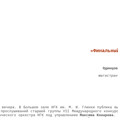
ирская государственная консерватория (академия) им. М. И
"Консерватория"
Студенческая электронная газета
«Финальны
Одинцов
магистран
 вечера. В Большом зале НГК им. М. И. Глинки публика в
 прослушиваний старшей группы VII Международного конкур
нческого оркестра НГК под управлением
Максима Конарева
. 