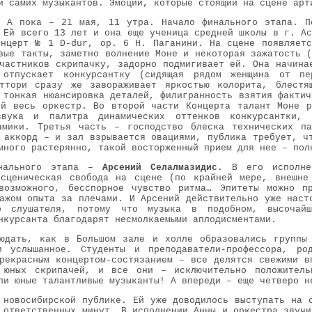
и самих музыкантов. Эмоции, которые стоящий на сцене арт
. А пока – 21 мая, 11 утра. Начало финального этапа. П
Ей всего 13 лет и она еще ученица средней школы в г. Ас
онцерт № 1 D-dur, ор. 6 Н. Паганини. На сцене появляетс
вые такты, заметно волнение Моне и некоторая зажатость (
частников скрипачку, задорно подмигивает ей. Она начина
 отпускает конкурсантку (сидящая рядом женщина от пе
ттори сразу же завораживает яркостью колорита, блестящ
 тонкая нюансировка деталей, филигранность взятия фактич
ой весь оркестр. Во второй части Концерта талант Моне р
звука и палитра динамических оттенков конкурсантки,
амики. Третья часть – господство блеска технических па
 аккорд – и зал взрывается овациями, публика требует, ч
много растерянно, такой восторженный прием для нее – пол
инального этапа –
Арсений Селалмазидис
. В его исполне
 сценическая свобода на сцене (по крайней мере, внешне
возможного, бесспорное чувство ритма… Эпитеты можно п
ажом опыта за плечами. И Арсений действительно уже наст
о слушателя, потому что музыка в подобном, высочайш
нкурсанта благодарят несмолкаемыми аплодисментами.
людать, как в Большом зале и холле образовались группы
 услышанное. Студенты и преподаватели-профессора, ро
рекрасным концертом-состязанием – все делятся свежими в
 юных скрипачей, и все они – исключительно положитель
ли юные талантливые музыканты! А впереди – еще четверо н
новосибирской публике. Ей уже доводилось выступать на с
 ответственных минут. В исполнении Анны и оркестра звучи