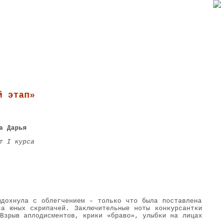
. Глинки
№3 (20), Июль 2013 г.
й этап»
а Дарья
т I курса
ыдохнула с облегчением – только что была поставлена
са юных скрипачей. Заключительные ноты конкурсантки
Взрыв аплодисментов, крики «браво», улыбки на лицах