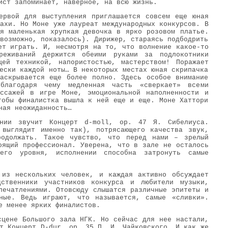
ист запоминает, наверное, на всю жизнь.
ервой для выступления приглашается совсем еще юная
ахи. Но Моне уже лауреат международных конкурсов. В
я маленькая хрупкая девочка в ярко розовом платье.
возможно, показалось). Дирижер, стараясь подбодрить
ет играть. И, несмотря на то, что волнение какое-то
реживаний держится обеими руками за подлокотники
ей техникой, напористостью, мастерством! Поражает
ески каждой ноты… В некоторых местах юная скрипачка
аскрывается еще более полно. Здесь особое внимание
 благодаря чему медленная часть «сверкает» всеми
ссажей в игре Моне, эмоциональной наполненности и
тобы финалистка вышла к ней еще и еще. Моне Хаттори
ная неожиданность…
нии звучит Концерт d-moll, ор. 47 Я. Сибелиуса.
 выглядит именно так), потрясающего качества звук,
родолжать. Такое чувство, что перед нами – зрелый
оящий профессионал. Уверена, что в зале не осталось
его уровня, исполнении способна затронуть самые
 из нескольких человек, и каждая активно обсуждает
дственники участников конкурса и любители музыки,
печатлениями. Отовсюду слышатся различные эпитеты и
ные. Ведь играют, что называется, самые «сливки».
е менее ярких финалистов.
цене Большого зала НГК. Но сейчас для нее настали,
т Концерт D-dur, ор. 35 П. И. Чайковского. И как же