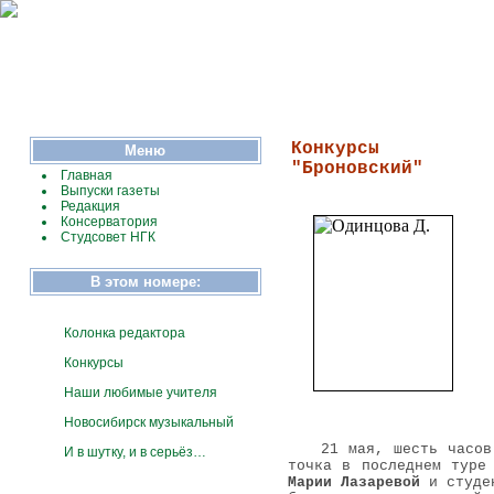
Новосиб
Тема номера:
"Конкурсная весна"
Конкурсы
Меню
"Броновский"
Главная
Выпуски газеты
Редакция
Консерватория
Студсовет НГК
В этом номере:
Колонка редактора
Конкурсы
Наши любимые учителя
Новосибирск музыкальный
21 мая, шесть часов
И в шутку, и в серьёз…
точка в последнем туре
Марии Лазаревой
и студе