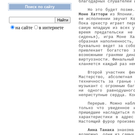
благодарных слушателей 
Поиск по сайту
Но это будет позже
Моне Хаттори
из Японии. 
ее исполнении звучит К
Пока оркестр играет пер
на сайте
в интернете
самую младшую из всех у
время предательски не
сиденья), игра Моне Ха
образная наполненность,
буквально ведет за соб
привлекает богатство 
возможными гранями дин
виртуозности. Финальный
кланяется каждый раз не
Второй участник ф
Мастерство, абсолютная
техничность за гранью 
музыкант с огромным баг
ни одного равнодушног
неприступные сердца. Ко
Перерыв. Можно наб
только что увиденное и
пришедшие насладиться п
характеристики в адрес
Настоящий фурор произве
Анна Танака
знакома 
возможно, одни из самых