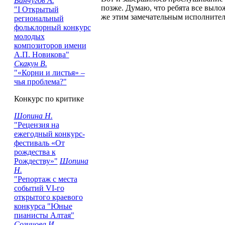
Ванчугов А.
позже. Думаю, что ребята все выл
"I Открытый
же этим замечательным исполнител
региональный
фольклорный конкурс
молодых
композиторов имени
А.П. Новикова"
Скакун В.
"«Корни и листья» –
чья проблема?"
Конкурс по критике
Шопина Н.
"Рецензия на
ежегодный конкурс-
фестиваль «От
рождества к
Рождеству»"
Шопина
Н.
"Репортаж с места
событий VI-го
открытого краевого
конкурса "Юные
пианисты Алтая"
Созинова И.