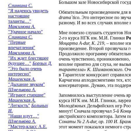
Большом зале Новосибирской госуд
Слинкина С.
"Я надеюсь увидеть
Обязательным произведением для в
настоящие
drama`tico
. Это интересное по зву
таланты…"
разному. И во всех случаях вполне 
Максимова А.
"Удачное начало"
Мне повезло слушать студентов Но
Слинкина С.
2-го курса НГК им. М.И. Глинки
Ро
"Первые
Моцарта A-dur, К. 219
, – вполне и
впечатления"
произведение. Второй прозвучала 
Максимова А.
Продолжило программу обязательн
"Их ждет блестящее
очень чувственно, проникновенно, 
будущее…"
Борзых Д.
вполне приятно для слуха, не вызы
"Это было очень
тарантелла» К. Шимановского
. Оч
интересно"
в Тарантелле конкурсант справился
Машевская А.
Карчагина аплодисментами тех, кто
"Дыхание звуком"
консерватории. Думаю, эта поддерж
Шмелькова А.
"Играют старшие"
Запомнилось выступление очень яр
Машевская А.
курса НГК им. М.И. Глинки, лауре
"Легкость"
Больных
Молодёжных Дельфийских игр Росси
И.
минут! Сначала прозвучал
5-й Конц
"Наши идут…"
австрийского композитора. Затем п
Шмелькова А.
Сонаты № 2 A-dur, ор. 100 И. Брам
"Мастер-класс А.Е.
этот момент показался немного стр