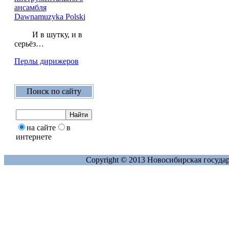
ансамбля
Dawnamuzyka Polski
И в шутку, и в
серьёз…
Перлы дирижеров
Поиск по сайту
на сайте
в
интернете
Copyright © 2013 Новосибирская госуда