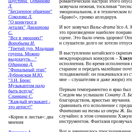
Шустина"
Одинцова
романтический настрой этого опус
Д.
зазвучала нежная, тоскливая “песнь
"Бесценное общение"
эмоциональном, и в техническом пл
Соколова Л.
«Браво!», громко аплодируя.
"О конкурсе в
И вот зазвучал
Вальс-drama`tico А.
деталях"
Давлатова
это произведение наиболее понрави
С.
сцене. Это было очень здорово! Оп
"Все в эмоциях!"
и слушатели долго не хотели отпус
Воробьева И.
"Третий тур. Младшая
В выступлении китайского скрипача
группа. Можно
международных конкурсов –
Хэжун
выдохнуть…"
исполнения. Во время исполнения к
Одинцова Д.
старание и передать малейшие поч
"Финальный этап"
телодвижений: он покачивался из ст
Дубровская М.Ю.
мне – слушателям и даже жюри) эт
"З.Н. Брон:
Музыкантом надо
Первым темпераментно и ярко был
быть всегда"
Следом мы услышали
Сонату Л. Бе
Слинкина С.
благородством, яркостью звучания.
"Каждый музыкант -
сравнивать его исполнение с пред
это артист!"
Фантазию на темы из оперы Ж. Би
случайно: в этом сочинении Хэжунц
«Корни и листья»: два
инструментом. Фантазия прозвучала
мнения
Вот и завершилось прослушивание II