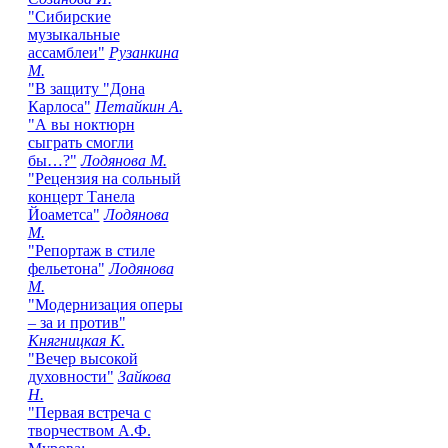
"Сибирские
музыкальные
ассамблеи"
Рузанкина
М.
"В защиту "Дона
Карлоса"
Петайкин А.
"А вы ноктюрн
сыграть смогли
бы…?"
Лодянова М.
"Рецензия на сольный
концерт Танела
Йоаметса"
Лодянова
М.
"Репортаж в стиле
фельетона"
Лодянова
М.
"Модернизация оперы
– за и против"
Княгницкая К.
"Вечер высокой
духовности"
Зайкова
Н.
"Первая встреча с
творчеством А.Ф.