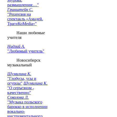
Мурова:
размышления:…"
Гринштейн С.
"Рецензия на
cпектакль «Амадей.
ТрагиКоMedia»"
Наши любимые
учителя
Нидзий А.
"Любимый учитель"
Новосибирск
музыкальный
Шумилина К.
"Глобусы, усы и
огурцы"
Шумилина К.
"О серъезном -
качественно"
Соколова Л.
"Музыка польского
барокко в исполнении
вокально-
инструментального