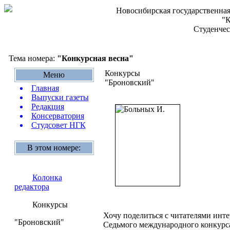
Новосибирская государственная
"К
Студенчес
Тема номера:
"Конкурсная весна"
Конкурсы
Меню
"Броновский"
Главная
Выпуски газеты
Редакция
Консерватория
Студсовет НГК
В этом номере:
Колонка
редактора
Конкурсы
Хочу поделиться с читателями инт
"Броновский"
Седьмого международного конкурса 