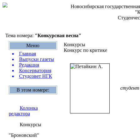
Новосибирская государственная
"К
Студенчес
Тема номера:
"Конкурсная весна"
Конкурсы
Меню
Конкурс по критике
Главная
Выпуски газеты
Редакция
Консерватория
Студсовет НГК
студент 
В этом номере:
Колонка
редактора
Конкурсы
"Броновский"