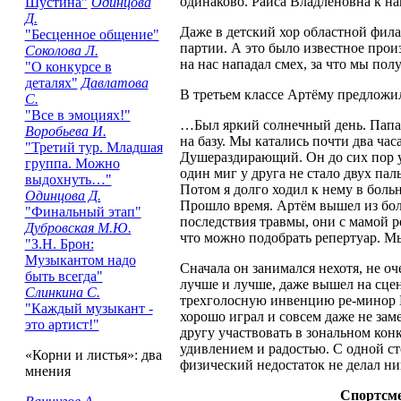
одинаково. Раиса Владленовна к на
Шустина"
Одинцова
Д.
Даже в детский хор областной фил
"Бесценное общение"
партии. А это было известное про
Соколова Л.
на нас нападал смех, за что мы пол
"О конкурсе в
деталях"
Давлатова
В третьем классе Артёму предложи
С.
"Все в эмоциях!"
…Был яркий солнечный день. Папа 
Воробьева И.
на базу. Мы катались почти два час
"Третий тур. Младшая
Душераздирающий. Он до сих пор у
группа. Можно
один миг у друга не стало двух пал
выдохнуть…"
Потом я долго ходил к нему в боль
Одинцова Д.
Прошло время. Артём вышел из бо
"Финальный этап"
последствия травмы, они с мамой 
Дубровская М.Ю.
что можно подобрать репертуар. Мы 
"З.Н. Брон:
Музыкантом надо
Сначала он занимался нехотя, не оч
быть всегда"
лучше и лучше, даже вышел на сцен
Слинкина С.
трехголосную инвенцию ре-минор Ба
"Каждый музыкант -
хорошо играл и совсем даже не зам
это артист!"
другу участвовать в зональном кон
удивлением и радостью. С одной сто
«Корни и листья»: два
физический недостаток не делал ни
мнения
Спортсм