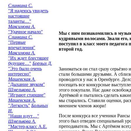
Слинкина С.
"Я надеюсь увидеть
настоящие
таланты…"
Максимова А.
"Удачное начало"
Мы с ним познакомились в музык
Слинкина С.
кудрявыми волосами. Звали его, к
"Первые
поступил в класс моего педагога
впечатления"
второй год.
Максимова А.
"Их ждет блестящее
будущее…"
Борзых Д.
"Это было очень
Заниматься он стал сразу серьёзно 
интересно"
стали большими друзьями. А сблиз
Машевская А.
проводится у нас в Оренбурге. Дело
"Дыхание звуком"
посещать все конкурсные выступле
Шмелькова А.
этого покупали. Нас даже освобожд
"Играют старшие"
Артёмкой и пытались сделать какие
Машевская А.
мы старались. Ставили оценки, рас
"Легкость"
Больных
мнением членов жюри!
И.
После конкурса все ученики Раисы
"Наши идут…"
этого был отведен специальный уро
Шмелькова А.
преподаватель. Мы с Артёмом всегд
"Мастер-класс А.Е.