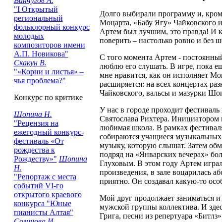
Ванчугов А.
"I Открытый
Долго выбирали программу и, кром
региональный
Моцарта, «Бабу Ягу» Чайковского и
фольклорный конкурс
Артем был лучшим, это правда! И к
молодых
поверить – настолько ровно и без 
композиторов имени
А.П. Новикова"
С того момента Артем - постоянный
Скакун В.
люблю его слушать. В игре, пока е
"«Корни и листья» –
мне нравится, как он исполняет Мо
чья проблема?"
расширяется: на всех концертах ра
Чайковского, вальсы и мазурки Шо
Конкурс по критике
У нас в городе проходит фестиваль
Шопина Н.
Святослава Рихтера. Инициатором 
"Рецензия на
любимая школа. В рамках фестивал
ежегодный конкурс-
собираются учащиеся музыкальных
фестиваль «От
музыку, которую слышат. Затем обм
рождества к
подряд на «Январских вечерах» бо
Рождеству»"
Шопина
Глуховым. В этом году Артем игра
Н.
произведения, в зале воцарилась а
"Репортаж с места
приятно. Он создавал какую-то ос
событий VI-го
открытого краевого
Мой друг продолжает заниматься и 
конкурса "Юные
мужской группы коллектива. И здес
пианисты Алтая"
Грига, песни из репертуара «Битлз»
Созинова И.