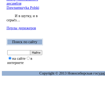
ансамбля
Dawnamuzyka Polski
И в шутку, и в
серьёз…
Перлы дирижеров
Поиск по сайту
на сайте
в
интернете
Copyright © 2013 Новосибирская госуда