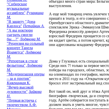
объездил много стран мира: Бельги
"Сибирские
выступления.
музыкальные
ассамблеи"
Рузанкина
А еще мой товарищ очень увлечен т
М.
пришёл в театр, и его совершенно 
"В защиту "Дона
Оренбургского областного драматич
Карлоса"
Петайкин А.
спектаклем Эрика -Эммануэля Шмит
"А вы ноктюрн
Фредерика режиссёр доверил Артему
сыграть смогли
взрослый Фредерик прощается со св
бы…?"
Лодянова М.
он кидает цветы, а потом кричит, 
"Рецензия на сольный
они адресованы младшему Фредери
концерт Танела
Йоаметса"
Лодянова
М.
"Репортаж в стиле
Дома у Глуховых есть специальный
фельетона"
Лодянова
Среди них 7! только за первое мес
М.
победы на городских, областных, з
"Модернизация оперы
на олимпиадах по географии, матем
– за и против"
место в 2011 году на «Открытом ку
Княгницкая К.
бросил этот экстремальный вид сп
"Вечер высокой
Вот такой он, мой друг и тёзка Арт
духовности"
Зайкова
биография -творческая, да и спорт
Н.
году, Артём собирается поступать 
"Первая встреча с
должен знать и уметь многое, чувст
творчеством А.Ф.
большее, чем все мы, его сверстник