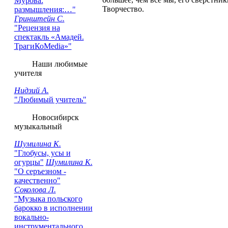
Мурова:
Творчество.
размышления:…"
Гринштейн С.
"Рецензия на
cпектакль «Амадей.
ТрагиКоMedia»"
Наши любимые
учителя
Нидзий А.
"Любимый учитель"
Новосибирск
музыкальный
Шумилина К.
"Глобусы, усы и
огурцы"
Шумилина К.
"О серъезном -
качественно"
Соколова Л.
"Музыка польского
барокко в исполнении
вокально-
инструментального