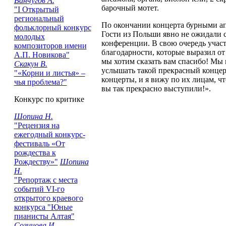
Ванчугов А.
барочный мотет.
"I Открытый
региональный
По окончании концерта бурными а
фольклорный конкурс
Гости из Польши явно не ожидали 
молодых
конференции. В свою очередь учас
композиторов имени
благодарности, которые выразил от
А.П. Новикова"
мы хотим сказать вам спасибо! Мы 
Скакун В.
услышать такой прекрасный концер
"«Корни и листья» –
концерты, и я вижу по их лицам, чт
чья проблема?"
вы так прекрасно выступили!».
Конкурс по критике
Шопина Н.
"Рецензия на
ежегодный конкурс-
фестиваль «От
рождества к
Рождеству»"
Шопина
Н.
"Репортаж с места
событий VI-го
открытого краевого
конкурса "Юные
пианисты Алтая"
Созинова И.