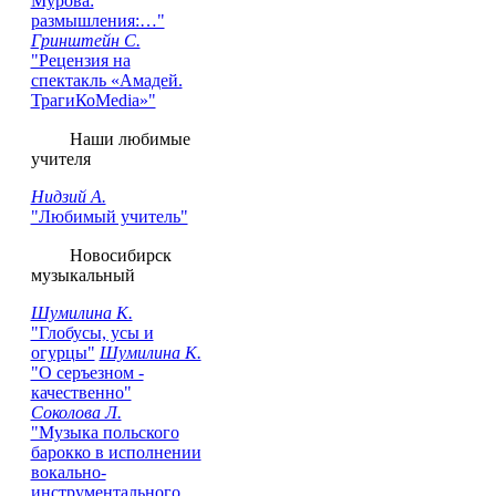
Мурова:
размышления:…"
Гринштейн С.
"Рецензия на
cпектакль «Амадей.
ТрагиКоMedia»"
Наши любимые
учителя
Нидзий А.
"Любимый учитель"
Новосибирск
музыкальный
Шумилина К.
"Глобусы, усы и
огурцы"
Шумилина К.
"О серъезном -
качественно"
Соколова Л.
"Музыка польского
барокко в исполнении
вокально-
инструментального