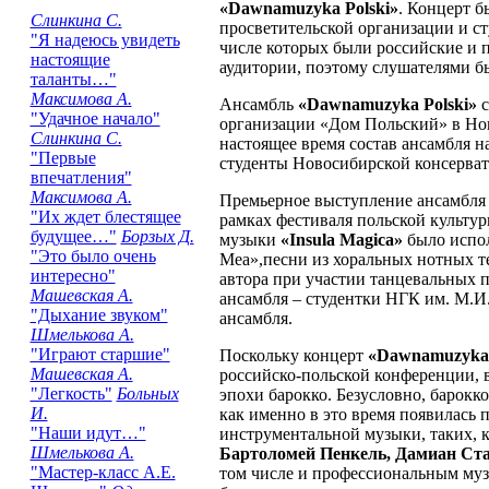
«Dawnamuzyka Polski»
. Концерт б
Слинкина С.
просветительской организации и с
"Я надеюсь увидеть
числе которых были российские и 
настоящие
аудитории, поэтому слушателями б
таланты…"
Максимова А.
Ансамбль
«Dawnamuzyka Polski»
с
"Удачное начало"
организации «Дом Польский» в Но
Слинкина С.
настоящее время состав ансамбля н
"Первые
студенты Новосибирской консерват
впечатления"
Максимова А.
Премьерное выступление ансамбля с
"Их ждет блестящее
рамках фестиваля польской культур
будущее…"
Борзых Д.
музыки
«Insula Magiсa»
было испол
"Это было очень
Mea»,песни из хоральных нотных те
интересно"
автора при участии танцевальных п
Машевская А.
ансамбля – студентки НГК им. М.И
"Дыхание звуком"
ансамбля.
Шмелькова А.
"Играют старшие"
Поскольку концерт
«Dawnamuzyka 
Машевская А.
российско-польской конференции, 
"Легкость"
Больных
эпохи барокко. Безусловно, барокк
И.
как именно в это время появилась 
"Наши идут…"
инструментальной музыки, таких, 
Шмелькова А.
Бартоломей Пенкель, Дамиан Ст
"Мастер-класс А.Е.
том числе и профессиональным муз