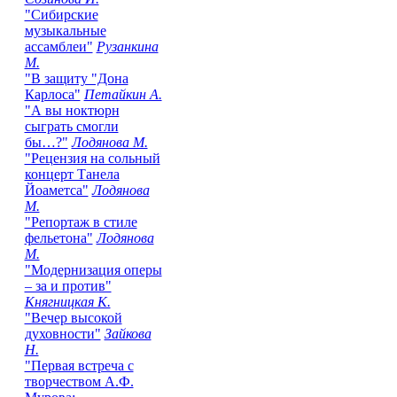
"Сибирские
музыкальные
ассамблеи"
Рузанкина
М.
"В защиту "Дона
Карлоса"
Петайкин А.
"А вы ноктюрн
сыграть смогли
бы…?"
Лодянова М.
"Рецензия на сольный
концерт Танела
Йоаметса"
Лодянова
М.
"Репортаж в стиле
фельетона"
Лодянова
М.
"Модернизация оперы
– за и против"
Княгницкая К.
"Вечер высокой
духовности"
Зайкова
Н.
"Первая встреча с
творчеством А.Ф.