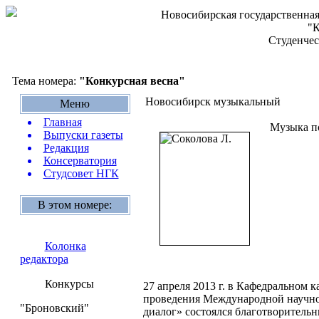
Новосибирская государственная
"К
Студенчес
Тема номера:
"Конкурсная весна"
Новосибирск музыкальный
Меню
Главная
Музыка по
Выпуски газеты
Редакция
Консерватория
Студсовет НГК
В этом номере:
Колонка
редактора
Конкурсы
27 апреля 2013 г. в Кафедральном 
проведения Международной научно
"Броновский"
диалог» состоялся благотворитель