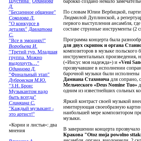
Шустина"
Одинцова
барокко создано немало замечател
Д.
По словам Юлии Вербицкой, партит
"Бесценное общение"
Людмилой Дуплинской, а репертуар 
Соколова Л.
первого выступления ансамбля, где
"О конкурсе в
составе струнные инструменты (2 ск
деталях"
Давлатова
С.
Программа концерта была разнообр
"Все в эмоциях!"
для двух скрипок и органа Стан
Воробьева И.
композиторов в музыке польского 
"Третий тур. Младшая
инструментальных произведения, 
группа. Можно
(«Иисус моя надежда») и
«Veni Sanc
выдохнуть…"
прозвучавшие в исполнении сопран
Одинцова Д.
барочной музыки были исполнены 
"Финальный этап"
Дамиана Стаховича
для сопрано, 
Дубровская М.Ю.
Мельческого «Deus Nomine Tuo»
д
"З.Н. Брон:
одним из известнейших сольных ко
Музыкантом надо
быть всегда"
Яркий контраст своей музыкой вн
Слинкина С.
имитирующая своеобразную картину
"Каждый музыкант -
наибольшей мере композитором пр
это артист!"
музыки.
«Корни и листья»: два
В завершении концерта прозвучало
мнения
Кракова "Otoz moja powolno sttak
ансамбля, органа, виолончели, 2 с