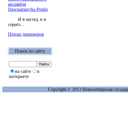
ансамбля
Dawnamuzyka Polski
И в шутку, и в
серьёз…
Перлы дирижеров
Поиск по сайту
на сайте
в
интернете
Copyright © 2013 Новосибирская госуда